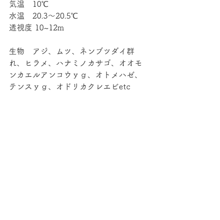
気温　10℃
水温　20.3～20.5℃
透視度 10~12m
生物　アジ、ムツ、ネンブツダイ群
れ、ヒラメ、ハナミノカサゴ、オオモ
ンカエルアンコウｙｇ、オトメハゼ、
テンスｙｇ、オドリカクレエビetc