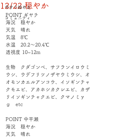
12/22 穏やか
今すぐ始める
POINT ギヤチ
コミュニティ
海況　穏やか
天気　晴れ
気温　8℃
水温　20.2～20.4℃
透視度 10~12m
生物　クダゴンベ、サフランイロウミ
ウシ、ウデフリツノザヤウミウシ、オ
オモンカエルアンコウ、イソギンチャ
クモエビ、アカホシカクレエビ、カザ
リイソギンチャクエビ、クマノミｙ
ｇ　etc
POINT 中平瀬
海況　穏やか
天気　晴れ