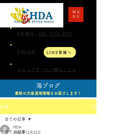
ME
NU
予約電話：
070-7658-5757
予約LINE
LINE登録へ
ショップオーナー様はこちら
海ブログ
最新の方座浦海情報をお届けします！
記事
全ての記事
HDA
全ての記事
2020年12月22日