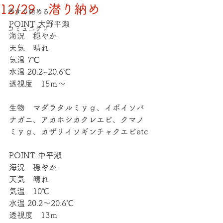
12/29 潜り納め
今すぐ始める
POINT 大野平瀬
コミュニティ
海況　穏やか
天気　晴れ
気温 7℃
水温 20.2~20.6℃
透視度　15ｍ～
生物　マダラタルミｙｇ、イボイソバ
ナガニ、アカホシカクレエビ、クマノ
ミｙｇ、カザリイソギンチャクエビetc
POINT 中平瀬
海況　穏やか
天気　晴れ
気温　10℃
水温 20.2～20.6℃
透視度　13ｍ