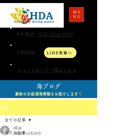
ME
NU
予約電話：
070-7658-5757
予約LINE
LINE登録へ
ショップオーナー様はこちら
海ブログ
最新の方座浦海情報をお届けします！
記事
全ての記事
HDA
全ての記事
2020年12月29日