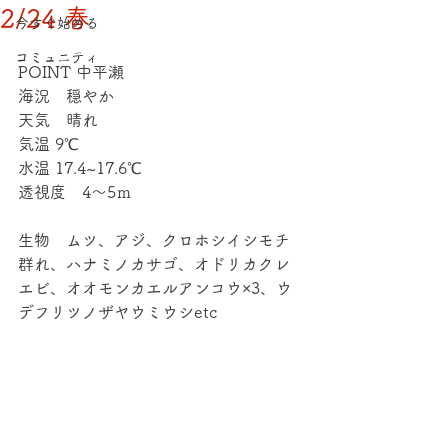
2/24 春
今すぐ始める
コミュニティ
POINT 中平瀬
海況　穏やか
天気　晴れ
気温 9℃
水温 17.4~17.6℃
透視度　4～5ｍ
生物　ムツ、アジ、クロホシイシモチ
群れ、ハナミノカサゴ、オドリカクレ
エビ、オオモンカエルアンコウ×3、ウ
デフリツノザヤウミウシetc