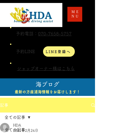
ME
NU
予約電話：
070-7658-5757
予約LINE
LINE登録へ
ショップオーナー様はこちら
海ブログ
最新の方座浦海情報をお届けします！
記事
全ての記事
HDA
全ての記事
2021年2月24日