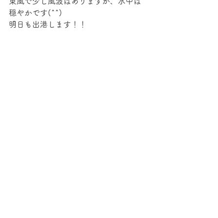
東風で少し風波はありますが、水中は
穏やかです(^^)
明日も出港します！！
すべて表示
最新記事