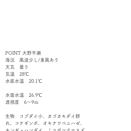
POINT 大野平瀬
海況　風波少し/東風あり
天気　曇り
気温　28℃
水底水温　20.1℃
水面水温　26.9℃
透視度　6～9ｍ
生物　コブダイ小、カゴカキダイ群
れ、コケギンポ、オキナワベニハゼ、
キンギョハンダイ、ミツボシクロスズ