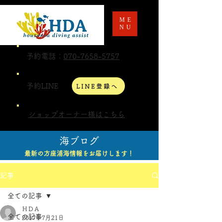
ME
NU
予約電話：
070-7658-5757
予約LINE
LINE登録へ
ショップオーナー様はこちら
海ブログ
最新の方座浦海情報をお届けします！
記事
全ての記事
ＨＤＡ
全ての記事
2017年7月21日