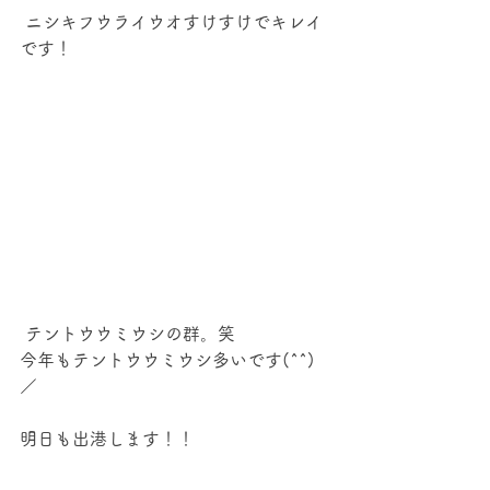
 ニシキフウライウオすけすけでキレイ
です！
 テントウウミウシの群。笑
今年もテントウウミウシ多いです(^^)
／
明日も出港します！！