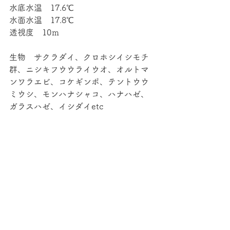
水底水温　17.6℃
水面水温　17.8℃
透視度　10ｍ
生物　サクラダイ、クロホシイシモチ
群、ニシキフウウライウオ、オルトマ
ンワラエビ、コケギンポ、テントウウ
ミウシ、モンハナシャコ、ハナハゼ、
ガラスハゼ、イシダイetc