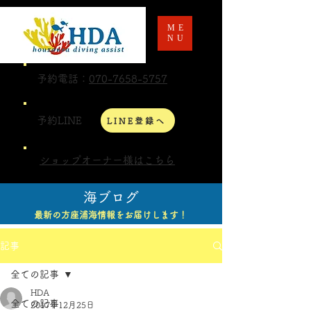
ME
NU
予約電話：
070-7658-5757
予約LINE
LINE登録へ
ショップオーナー様はこちら
海ブログ
最新の方座浦海情報をお届けします！
記事
全ての記事
HDA
全ての記事
2017年12月25日