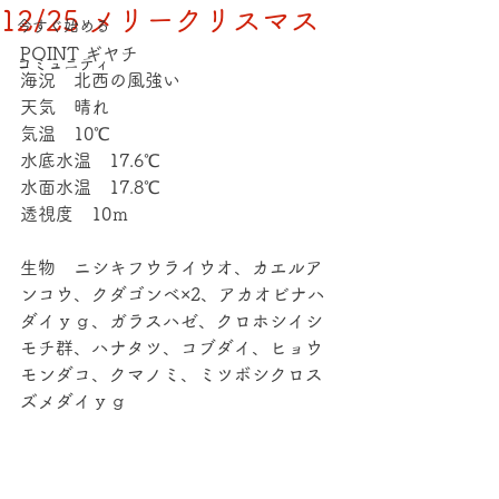
12/25 メリークリスマス
今すぐ始める
POINT ギヤチ
コミュニティ
海況　北西の風強い
天気　晴れ
気温　10℃
水底水温　17.6℃
水面水温　17.8℃
透視度　10ｍ
生物　ニシキフウライウオ、カエルア
ンコウ、クダゴンベ×2、アカオビナハ
ダイｙｇ、ガラスハゼ、クロホシイシ
モチ群、ハナタツ、コブダイ、ヒョウ
モンダコ、クマノミ、ミツボシクロス
ズメダイｙｇ