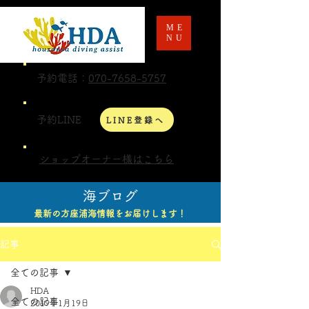
ME
NU
予約電話：
070-7658-5757
予約LINE
LINE登録へ
ショップオーナー様はこちら
海ブログ
最新の方座浦海情報をお届けします！
記事
全ての記事
HDA
全ての記事
2019年1月19日