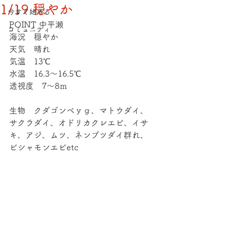
1/19 穏やか
今すぐ始める
POINT 中平瀬
コミュニティ
海況　穏やか
天気　晴れ
気温　13℃
水温　16.3～16.5℃
透視度　7～8ｍ
生物　クダゴンベｙｇ、マトウダイ、
サクラダイ、オドリカクレエビ、イサ
キ、アジ、ムツ、ネンブツダイ群れ、
ビシャモンエビetc