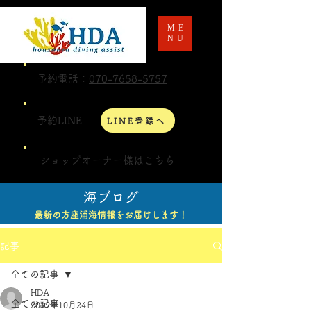
ME
NU
予約電話：
070-7658-5757
予約LINE
LINE登録へ
ショップオーナー様はこちら
海ブログ
最新の方座浦海情報をお届けします！
記事
全ての記事
HDA
全ての記事
2019年10月24日