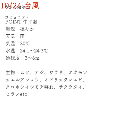
10/24 台風
今すぐ始める
コミュニティ
POINT 中平瀬
海況　穏やか
天気　雨
気温　20℃
水温　24.1～24.3℃
透視度　3～6ｍ
生物　ムツ、アジ、ワラサ、オオモン
カエルアンコウ、オドリカクレエビ、
クロホシイシモチ群れ、サクラダイ、
ヒラメetc