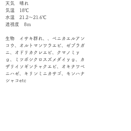
天気　晴れ
気温　18℃
水温　21.2～21.6℃
透視度　8ｍ
生物　イサキ群れ、、ベニカエルアン
コウ、オルトマンワラエビ、ゼブラガ
ニ、オドリカクレエビ、クマノミｙ
ｇ、ミツボシクロスズメダイｙｇ、カ
ザリイソギンチャクエビ、オキナワベ
ニハゼ、キリンミニカサゴ、モンハナ
シャコetc