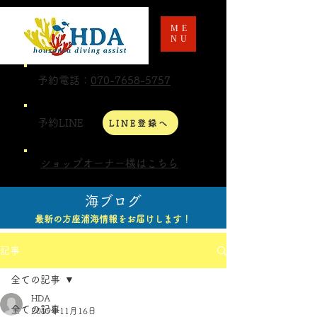
ME
NU
予約電話：
070-7658-5757
予約LINE
LINE登録へ
ショップオーナー様はこちら
海ブログ
最新の方座浦海情報をお届けします！
記事
全ての記事
HDA
全ての記事
2019年11月16日