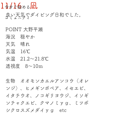
11/16 凪
今すぐ始める
良い天気でダイビング日和でした。
コミュニティ
POINT 大野平瀬
海況　穏やか
天気　晴れ
気温　16℃
水温　21.2～21.8℃
透視度　8～10ｍ
生物　オオモンカエルアンコウ（オレ
ンジ）、ヒメギンポペア、イセエビ、
イタチウオ、ノコギリヨウジ、イソギ
ンチャクエビ、クマノミｙｇ、ミツボ
シクロスズメダイｙｇ　etc