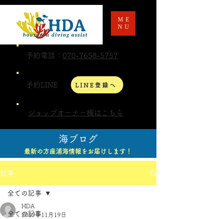
ME
NU
予約電話：
070-7658-5757
予約LINE
LINE登録へ
ショップオーナー様はこちら
海ブログ
最新の方座浦海情報をお届けします！
記事
全ての記事
HDA
全ての記事
2019年11月19日