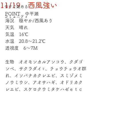
11/19 西風強い
今すぐ始める
POINT　中平瀬
コミュニティ
海況　穏やか/西風あり
天気　晴れ
気温　16℃
水温　20.8～21.2℃
透視度　6～7Ｍ
生物　オオモンカルアンコウ、クダゴ
ンベ、サクラダイ♀、チョウチョウオ群
れ、イソバナカクレエビ、スミゾメミ
ノウミウシ、アオサハギ、オドリカク
レエビ、スケロクウミタケハゼｅｔｃ