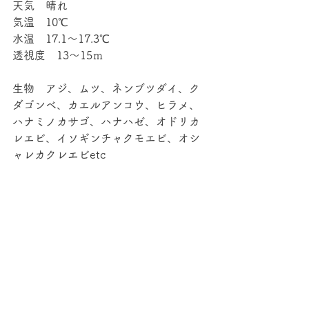
天気　晴れ
気温　10℃
水温　17.1～17.3℃
透視度　13～15ｍ
生物　アジ、ムツ、ネンブツダイ、ク
ダゴンベ、カエルアンコウ、ヒラメ、
ハナミノカサゴ、ハナハゼ、オドリカ
レエビ、イソギンチャクモエビ、オシ
ャレカクレエビetc