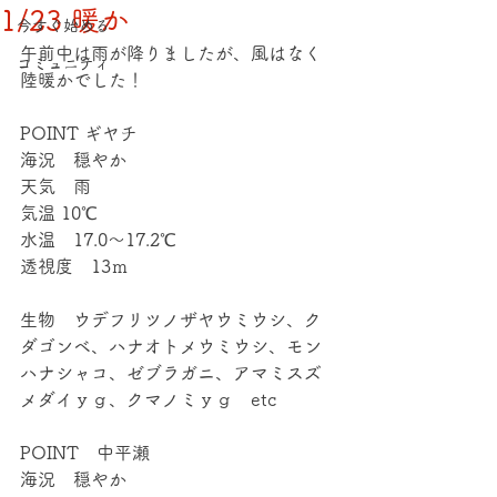
1/23 暖か
今すぐ始める
午前中は雨が降りましたが、風はなく
コミュニティ
陸暖かでした！
POINT ギヤチ
海況　穏やか
天気　雨
気温 10℃
水温　17.0～17.2℃
透視度　13ｍ
生物　ウデフリツノザヤウミウシ、ク
ダゴンベ、ハナオトメウミウシ、モン
ハナシャコ、ゼブラガニ、アマミスズ
メダイｙｇ、クマノミｙｇ　etc
POINT　中平瀬
海況　穏やか