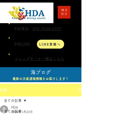
ME
NU
予約電話：
070-7658-5757
予約LINE
LINE登録へ
ショップオーナー様はこちら
海ブログ
最新の方座浦海情報をお届けします！
記事
全ての記事
HDA
全ての記事
2020年1月23日