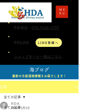
ME
NU
予約電話：
070-7658-5757
予約LINE
LINE登録へ
ショップオーナー様はこちら
海ブログ
最新の方座浦海情報をお届けします！
記事
全ての記事
ＨＤＡ
全ての記事
2020年5月5日