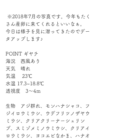
 ※2018年7月の写真です。今年もたく
さん産卵に来てくれるといいなぁ。
今日は様子を見に潜ってきたのでデー
タアップします♪
POINT ギヤチ
海況　西風あり
天気　晴れ
気温　 23℃
水温 17.3~18.8℃
透視度　3～4ｍ
生物　アジ群れ、モンハナシャコ、フ
ジイロウミウシ、ウデフリツノザヤウ
ミウシ、クリアクリーナーシュリン
プ、スミゾメミノウミウシ、クリアイ
ロウミウシ、ヨコエビなかま、ハナオ