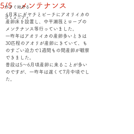
5/5 メンテナンス
今すぐ始める
4月末にギヤチとビーチにアオリイカの
コミュニティ
産卵床を設置し、中平瀬筏とロープの
メンテナンス等行っていました。
一昨年はアオリイカの産卵多いときは
30匹程のアオリが産卵にきていて、も
のすごい迫力で1週間もの間産卵が観察
できました。
普段は5～6月頃産卵に来ることが多い
のですが、一昨年は遅くて7月中頃でし
た。