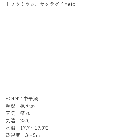
トメウミウシ、サクラダイ♀etc
POINT 中平瀬
海況　穏やか
天気　晴れ
気温　23℃
水温　17.7～19.0℃
透視度　3～5ｍ