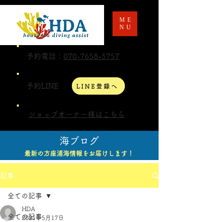
ME
NU
予約電話：
070-7658-5757
予約LINE
LINE登録へ
ショップオーナー様はこちら
海ブログ
最新の方座浦海情報をお届けします！
記事
全ての記事
HDA
全ての記事
2021年5月17日