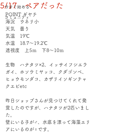
5/17 ペアだった
今すぐ始める
POINT ギヤチ
コミュニティ
海況　ウネリ小
天気　曇り
気温　19℃
水温　18.7～19.2℃
透視度　上5ｍ　下8～10ｍ
生物　ハナタツ×2、イッサイフシエラ
ガイ、ホソウミヤッコ、クダゴンベ、
ヒョウモンダコ、カザリイソギンチャ
クエビetc
昨日ショップさんが見つけてくれて発
覚したのですが、ハナタツが2匹いまし
た。
壁にいる子が♂、水底を漂って海藻エリ
アにいるのが♀です。