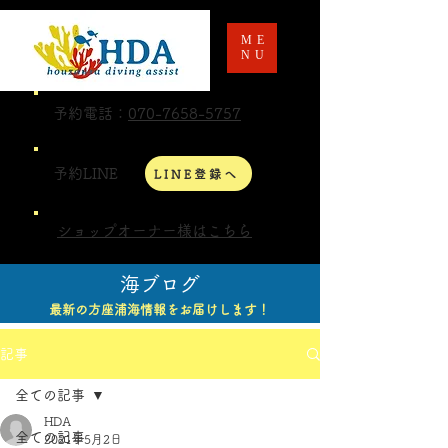
ME
NU
予約電話：
070-7658-5757
予約LINE
LINE登録へ
ショップオーナー様はこちら
海ブログ
最新の方座浦海情報をお届けします！
記事
全ての記事
HDA
全ての記事
2021年5月2日