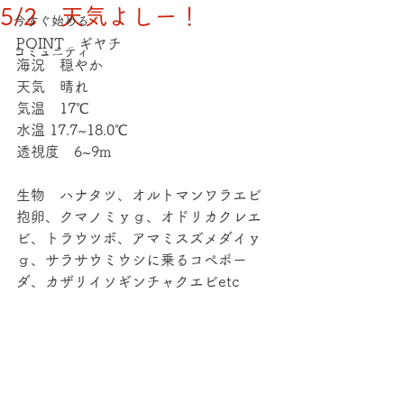
5/2 天気よしー！
今すぐ始める
POINT　ギヤチ
コミュニティ
海況　穏やか
天気　晴れ
気温　17℃
水温 17.7~18.0℃
透視度　6~9m
生物　ハナタツ、オルトマンワラエビ
抱卵、クマノミｙｇ、オドリカクレエ
ビ、トラウツボ、アマミスズメダイｙ
ｇ、サラサウミウシに乗るコペポー
ダ、カザリイソギンチャクエビetc