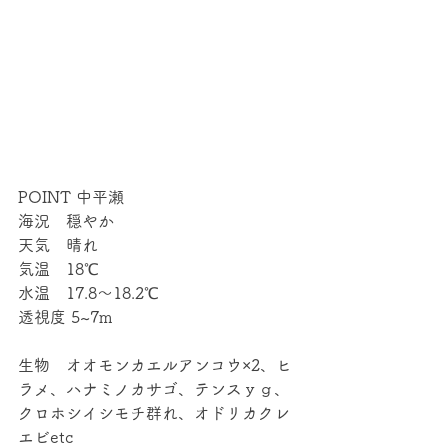
POINT 中平瀬
海況　穏やか
天気　晴れ
気温　18℃
水温　17.8～18.2℃
透視度 5~7m
生物　オオモンカエルアンコウ×2、ヒ
ラメ、ハナミノカサゴ、テンスｙｇ、
クロホシイシモチ群れ、オドリカクレ
エビetc