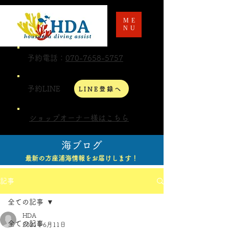
ME
NU
予約電話：
070-7658-5757
予約LINE
LINE登録へ
ショップオーナー様はこちら
海ブログ
最新の方座浦海情報をお届けします！
記事
全ての記事
HDA
全ての記事
2021年6月11日