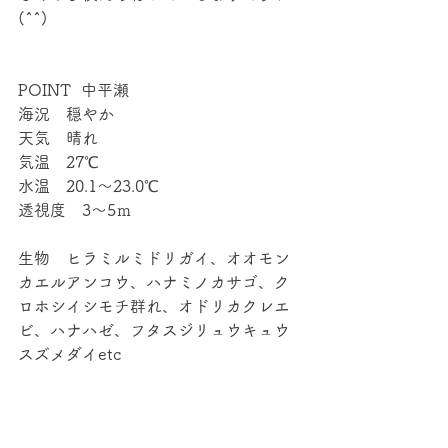
(^^)
POINT  中平瀬
海況　穏やか
天気　晴れ
気温　27℃
水温　20.1～23.0℃
透視度　3～5ｍ
生物　ヒラミルミドリガイ、オオモン
カエルアンコウ、ハナミノカサゴ、ク
ロホシイシモチ群れ、オドリカクレエ
ビ、ハナハゼ、フタスジリュウキュウ
スズメダイetc