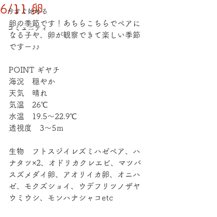
6/11 卵
今すぐ始める
卵の季節です！あちらこちらでペアに
コミュニティ
なる子や、卵が観察できて楽しい季節
ですー♪♪
POINT ギヤチ
海況　穏やか
天気　晴れ
気温　26℃
水温　19.5～22.9℃
透視度　3～5ｍ
生物　フトスジイレズミハゼペア、ハ
ナタツ×2、オドリカクレエビ、マツバ
スズメダイ卵、アオリイカ卵、オニハ
ゼ、モクズショイ、ウデフリツノザヤ
ウミウシ、モンハナシャコetc