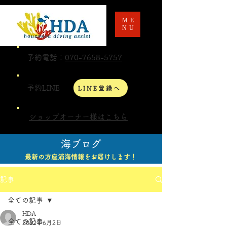
ME
NU
予約電話：
070-7658-5757
予約LINE
LINE登録へ
ショップオーナー様はこちら
海ブログ
最新の方座浦海情報をお届けします！
記事
全ての記事
HDA
全ての記事
2022年6月2日