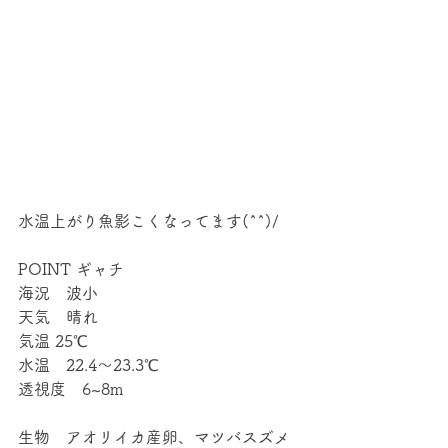
水温上がり魚影こくなってます(^^)/
POINT ギャチ
海況　波小
天気　晴れ
気温 25℃
水温　22.4～23.3℃
透視度　6~8m
生物　アオリイカ産卵、マツバスズメ