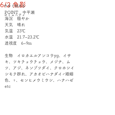
6/2 魚影
今すぐ始める
POINT　中平瀬
コミュニティ
海況　穏やか
天気　晴れ
気温　23℃
水温　21.7~23.2℃
透視度　6~9m
生物　イロカエルアンコウyg、イサ
キ、ツキチョウチョウ、メジナ、ム
ツ、アジ、ネンブツダイ、クロホシイ
シモチ群れ、アカオビハナダイ♂婚姻
色、♀、センヒメウミウシ、ハナハゼ
etc