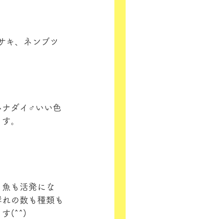
サキ、ネンブツ
ハナダイ♂いい色
ます。
り魚も活発にな
群れの数も種類も
(^^)