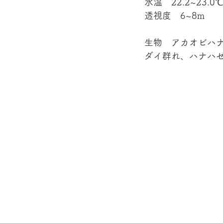
水温　22.2~23.0
透視度　6~8m
生物　アカオビハ
ダイ群れ、ハナハゼ