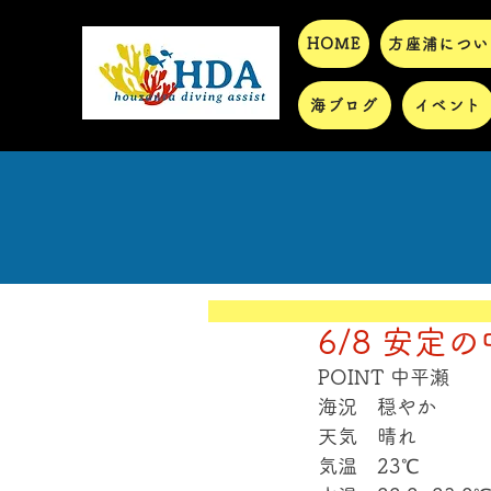
HOME
方座浦につい
海ブログ
イベント
6/8 安定
POINT 中平瀬
海況　穏やか
天気　晴れ
気温　23℃