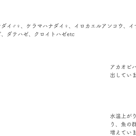
℃
ナダイ♂♀、ケラマハナダイ♀、イロカエルアンコウ、イ
、ダテハゼ、クロイトハゼetc
アカオビ
出してい
水温上が
り、魚の
増えています