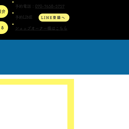
予約電話：
070-7658-5757
紹介
予約LINE
LINE登録へ
する
ショップオーナー様はこちら