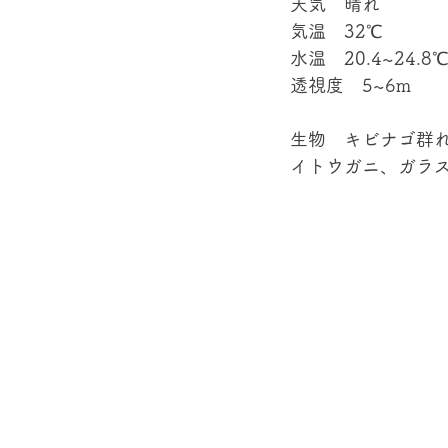
天気　晴れ
気温　32℃
水温　20.4~24.8
透視度　5~6m
生物　キビナゴ群
イトウガニ、ガラス