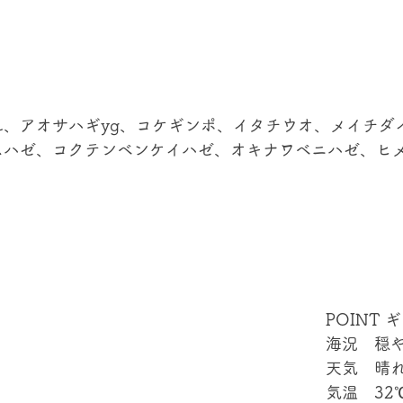
℃
れ、アオサハギyg、コケギンポ、イタチウオ、メイチダ
ハゼ、コクテンベンケイハゼ、オキナワベニハゼ、ヒメギ
POINT 
海況　穏
天気　晴
気温　32