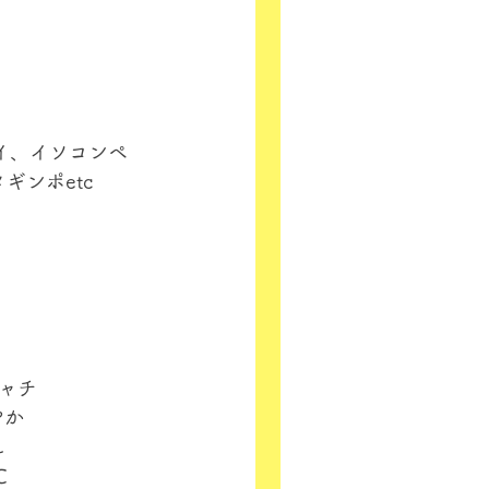
イ、イソコンペ
ンポetc
ギャチ
やか
れ
℃