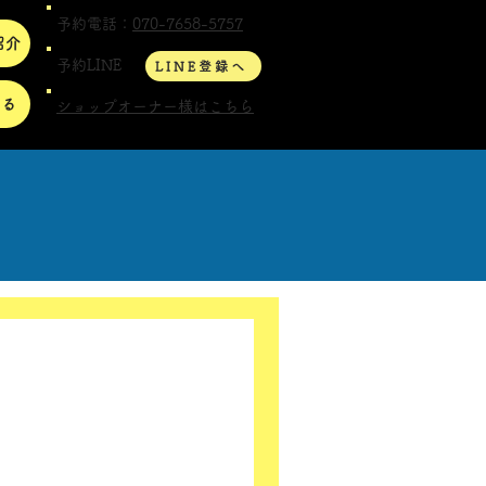
予約電話：
070-7658-5757
紹介
予約LINE
LINE登録へ
する
ショップオーナー様はこちら