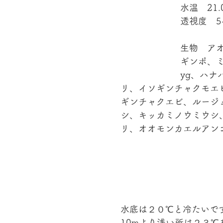
水温　21.0
透視度　5
生物　ア
ギンポ、
yg、ハナ
リ、イソギンチャクモエ
ギンチャクエビ、ルージ
シ、キッカミノウミウシ
リ、オオモンカエルアンコ
水底は２０℃と冷たいで
10mより浅い所は２３℃