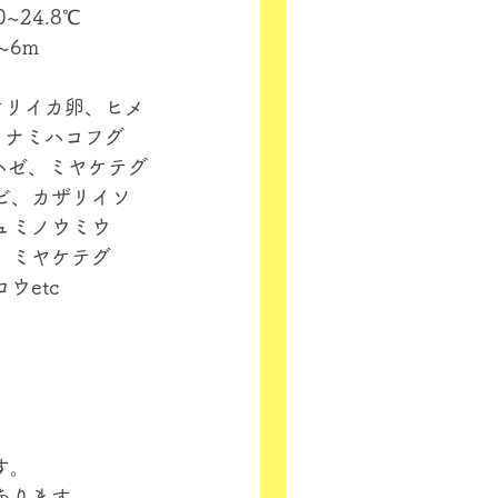
~24.8℃
~6m
オリイカ卵、ヒメ
ミナミハコフグ
ハゼ、ミヤケテグ
ビ、カザリイソ
ュミノウミウ
、ミヤケテグ
ウetc
す。
あります。