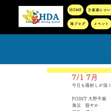
HOME
方座浦につい
海ブログ
イベント
7/1 7月
今日も陽射しが強
POINT 大野平瀬
海況　穏やか