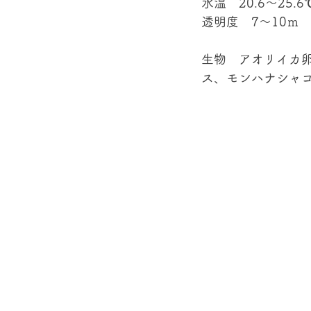
水温　20.6～25.6
透明度　7～10ｍ
生物　アオリイカ
ス、モンハナシャコe