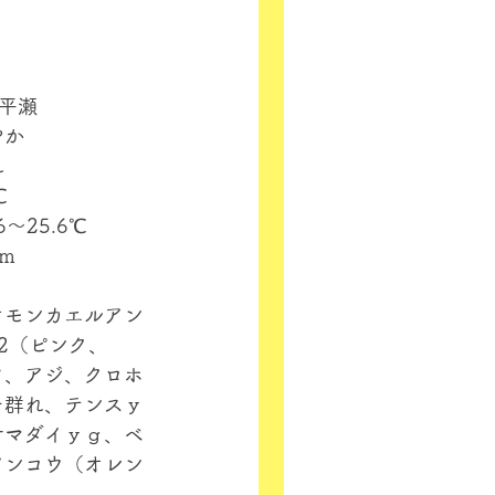
中平瀬
やか
れ
℃
6～25.6℃
ｍ
オモンカエルアン
2（ピンク、
ツ、アジ、クロホ
チ群れ、テンスｙ
サマダイｙｇ、ベ
アンコウ（オレン