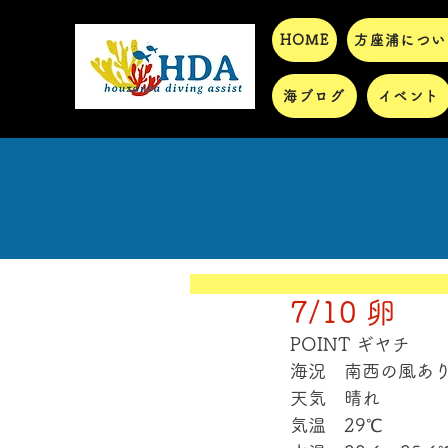
HOME
方座浦につい
海ブログ
イベント
7/10 卵
POINT ギヤチ
海況　南西の風あ
天気　晴れ
気温　29℃