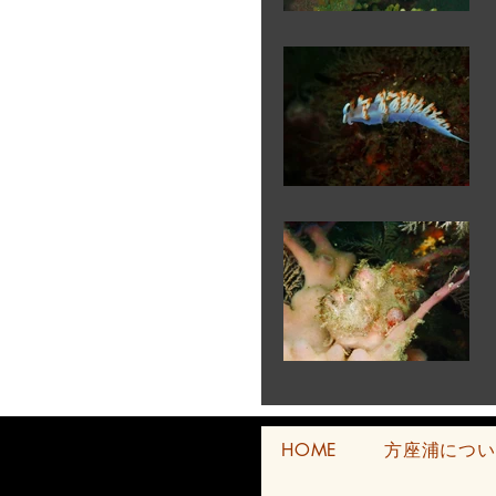
HOME
方座浦につい