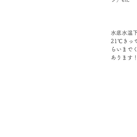
水底水温
21℃きっ
らいまでく
あります