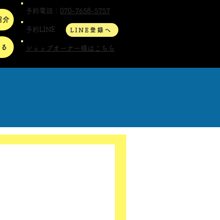
予約電話：
070-7658-5757
紹介
予約LINE
LINE登録へ
する
ショップオーナー様はこちら