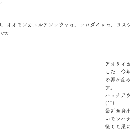
℃
卵、オオモンカエルアンコウｙｇ、コロダイｙｇ、ヨス
tc
アオリイ
した。今
の卵が産
す。
ハッチア
(^^)
最近全身
いモンハ
慌てて巣