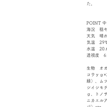
た。
POINT 
海況　穏
天気　晴
気温　29
水温　20.
透視度　6
生物　オ
コウｙｇ×
緑）、ム
シイシモ
ｇ、トノ
ニカエル
ジ）etc