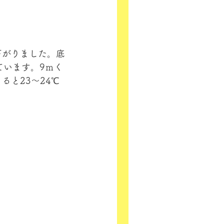
下がりました。底
ています。9ｍく
ると23～24℃
！