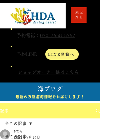
ME
NU
予約電話：
070-7658-5757
予約LINE
LINE登録へ
ショップオーナー様はこちら
海ブログ
最新の方座浦海情報をお届けします！
記事
全ての記事
HDA
全ての記事
2021年7月14日