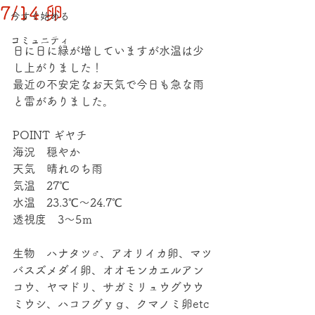
7/14 卵
今すぐ始める
コミュニティ
日に日に緑が増していますが水温は少
し上がりました！
最近の不安定なお天気で今日も急な雨
と雷がありました。
POINT ギヤチ
海況　穏やか
天気　晴れのち雨
気温　27℃
水温　23.3℃～24.7℃
透視度　3～5ｍ
生物　ハナタツ♂、アオリイカ卵、マツ
バスズメダイ卵、オオモンカエルアン
コウ、ヤマドリ、サガミリュウグウウ
ミウシ、ハコフグｙｇ、クマノミ卵etc