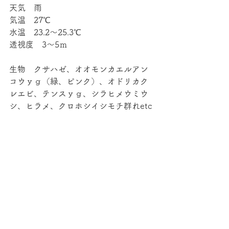
天気　雨
気温　27℃
水温　23.2～25.3℃
透視度　3～5ｍ
生物　クサハゼ、オオモンカエルアン
コウｙｇ（緑、ピンク）、オドリカク
レエビ、テンスｙｇ、シラヒメウミウ
シ、ヒラメ、クロホシイシモチ群れetc