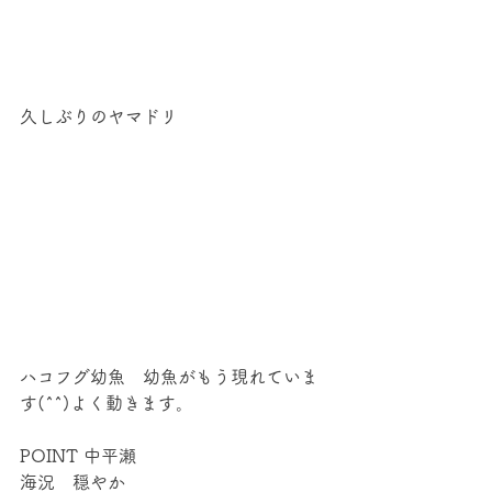
久しぶりのヤマドリ　
ハコフグ幼魚　幼魚がもう現れていま
す(^^)よく動きます。
POINT 中平瀬
海況　穏やか