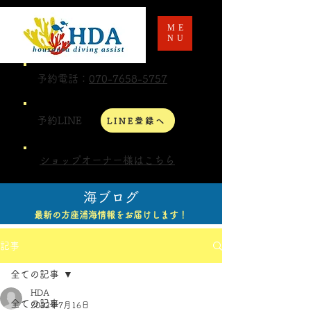
ME
NU
予約電話：
070-7658-5757
予約LINE
LINE登録へ
ショップオーナー様はこちら
海ブログ
最新の方座浦海情報をお届けします！
記事
全ての記事
HDA
全ての記事
2022年7月16日