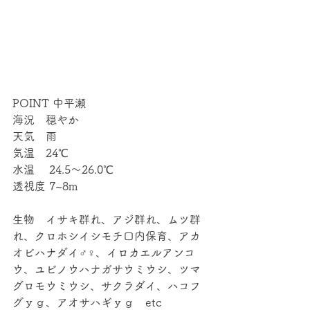
POINT 中平瀬
海況　穏やか
天気　雨
気温　24℃
水温 　24.5～26.0℃
透視度 7~8m
生物　イサキ群れ、アジ群れ、ムツ群
れ、クロホシイシモチ口内保育、アカ
オビハナダイ♂♀、イロカエルアンコ
ウ、ユビノウハナガサウミウシ、ツマ
グロモウミウシ、サクラダイ、ハコフ
グｙｇ、アオサハギｙｇ　etc