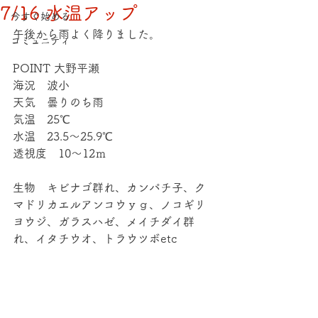
7/16 水温アップ
今すぐ始める
午後から雨よく降りました。
コミュニティ
POINT 大野平瀬
海況　波小
天気　曇りのち雨
気温　25℃
水温　23.5～25.9℃
透視度　10～12ｍ
生物　キビナゴ群れ、カンパチ子、ク
マドリカエルアンコウｙｇ、ノコギリ
ヨウジ、ガラスハゼ、メイチダイ群
れ、イタチウオ、トラウツボetc