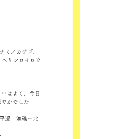
ナミノカサゴ、
、ヘリシロイロウ
前中はよく、今日
賑やかでした！
 中平瀬　漁礁～北
小