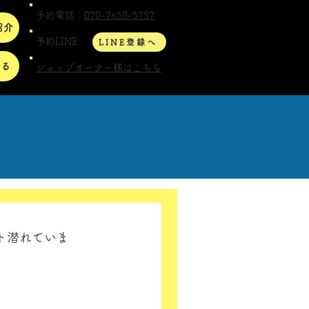
予約電話：
070-7658-5757
紹介
予約LINE
LINE登録へ
する
ショップオーナー様はこちら
ト潜れていま