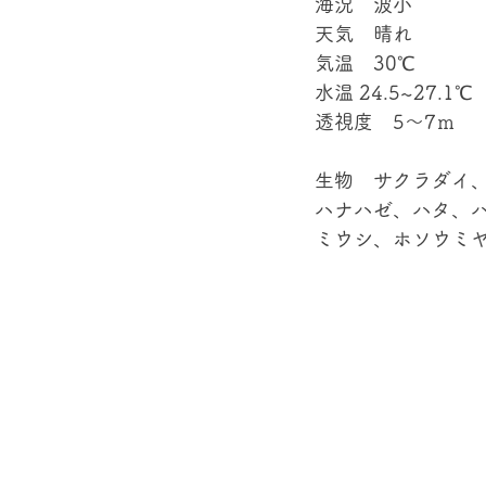
海況　波小
天気　晴れ
気温　30℃
水温 24.5~27.1℃
透視度　5～7ｍ
生物　サクラダイ
ハナハゼ、ハタ、
ミウシ、ホソウミヤ