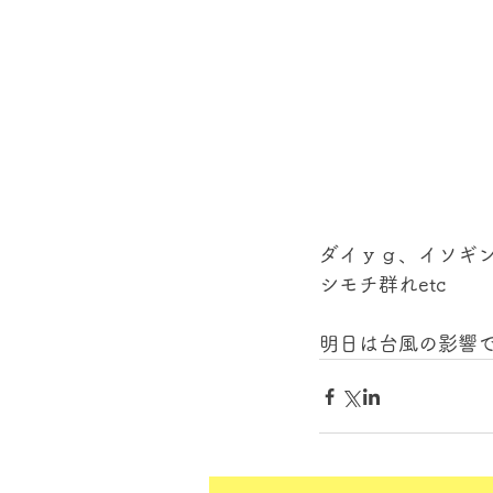
ダイｙｇ、イソギ
シモチ群れetc
明日は台風の影響