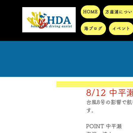
HOME
方座浦につい
海ブログ
イベント
8/12 中平
台風8号の影響で
す。
POINT 中平瀬