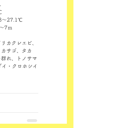
れ
℃
8～27.1℃
～7ｍ
ドリカクレエビ、
タカサゴ、タカ
キ群れ、トノサマ
ダイ・クロホシイ