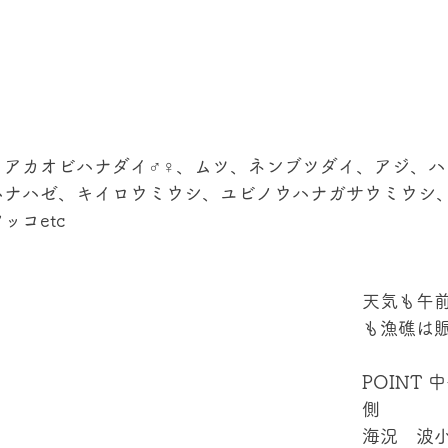
、アカオビハナダイ♂♀、ムツ、ネンブツダイ、アジ、ハ
ハナハゼ、キイロウミウシ、ユビノウハナガサウミウシ
ッコetc
天気も午
も漁礁は
POINT
側
海況　波