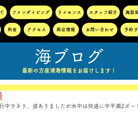
て
ファンダイビング
ライセンス
スタッフ紹介
施設
料金
アクセス
周辺情報
お問い合わせ
予約
海ブログ
最新の方座浦海情報をお届けします！
瀬
航行中ウネリ、波ありましたが水中は快適に中平瀬2ボー