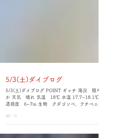
5/3(土)ダイブログ
5/3(土)ダイブログ POINT ギャチ 海況 穏や
か 天気 晴れ 気温 18℃ 水温 17,7~18.1℃
透視度 6~7m 生物 クダゴンベ、フチベニイ