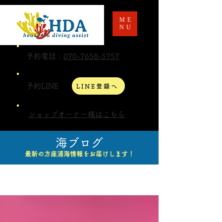
ME
NU
予約電話：
070-7658-5757
予約LINE
LINE登録へ
ショップオーナー様はこちら
海ブログ
最新の方座浦海情報をお届けします！