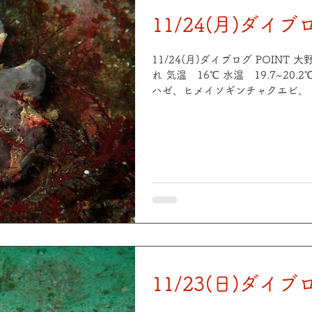
11/24(月)ダイブ
11/24(月)ダイブログ POINT
れ 気温 16℃ 水温 19.7~20.
ハゼ、ヒメイソギンチャクエビ、
クリアクリーナーシュリンプ、ス
ルアンコウ、ヒラメ、イソコンペ
ズショイetc POINT 中平瀬 
18℃ 水温 19.8~20.2℃ 透
チ群れ、アジ群れ、アカオビハナ
ウ、ヒラメ、ハナミノカサゴ、ス
クレエビ、ヤマドリ、テンスyg 
でした！ 最近は土日ゲスト少な
たり写真撮ったりできます😊 ご
11/23(日)ダイブ