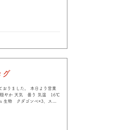
 生物 オキナワベニハゼ、イセエ
群れ、アカオビハナダイ、スケ
ミノカサゴ、オドリカクレエビ
ログ
頂いておりました。 本日より営業
 穏やか 天気 曇り 気温 16℃
~5m 生物 クダゴンベ×3、スケ
モチ群れ、ハナミノカサゴ、ク
ガニ、ホソウミヤッコetc
気 晴れ 気温 17℃ 水温
m 生物 アジ群れ、クロホシイシモチ