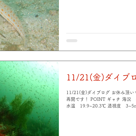
etc POINT 中平瀬 海況 穏やか 天気 晴れ 気温 16℃ 水温
19.9~20.4℃ 透視度 3~5m
ビ、クロホシイシモチ群れ、アジ
ロクウミタケハゼ、ヒラメ、ハナ
etc
11/21(金)ダイブ
11/21(金)ダイブログ お休み
再開です！ POINT ギャチ 海況
水温 19.9~20.3℃ 透視度 3
ロクウミタケハゼ、クロホシイシ
リアクリーナーシュリンプ、ゼブラ
POINT 中平瀬 海況 穏やか 天
19.9~20.3℃ 透視度 3~5