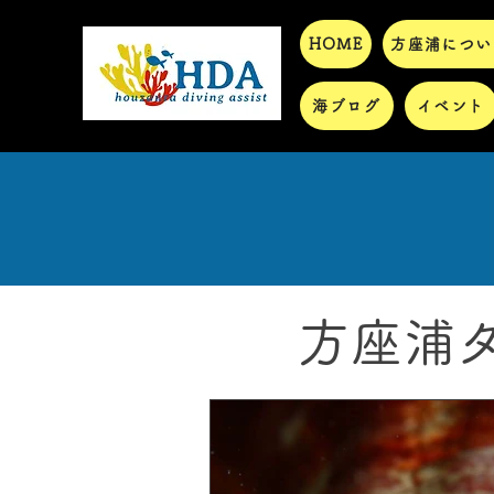
HOME
方座浦につい
海ブログ
イベント
方座浦