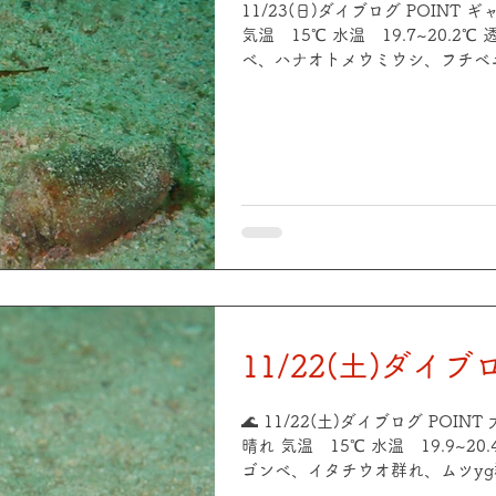
11/23(日)ダイブログ POINT
気温 15℃ 水温 19.7~20.2℃
ベ、ハナオトメウミウシ、フチベ
ラエビ、オドリカクレエビ、クリ
ナミフグetc POINT 中平瀬 
17℃ 水温 19.7~20.2℃ 透視
クロホシイシモチ群れ、アカオビ
サゴ、オドリカクレエビ、テンス
クウミタケハゼ、トラウツボetc
ラル絶好調でした😄 #方座浦 #
県ダイビング三重ダイビングスポ
11/22(土)ダイブ
🌊 11/22(土)ダイブログ POINT 大野平瀬 海況 穏やか 天気
晴れ 気温 15℃ 水温 19.9~20
ゴンベ、イタチウオ群れ、ムツy
ミツボシクロスズメダイyg、クマ