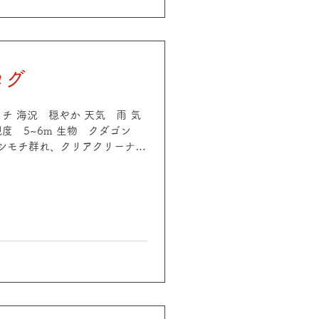
しい海です😆
ログ
 ギャチ 海況 穏やか 天気 雨 気
透視度 5~6m 生物 クダゴン
シモチ群れ、クリアクリーナー
オルトマンワラエビetc
 雨 気温 13℃ 水温 19.6〜
 オキナワベニハゼ、ハナオトメウ
テンスyg、クロホシイシモチ
イソギンポ、ニジギンポetc
くなってきたので、皆さま暖かく
ーラルはトサカ類を中心によく咲