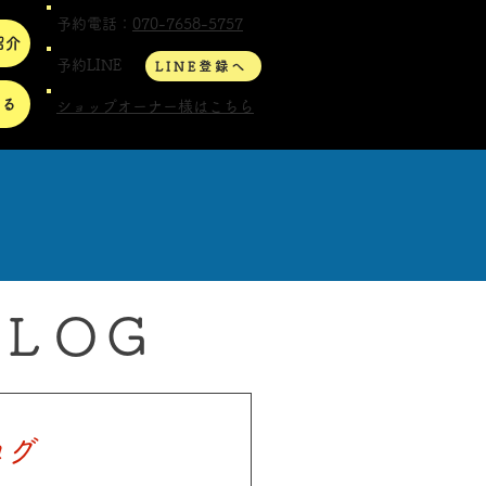
予約電話：
070-7658-5757
紹介
予約LINE
LINE登録へ
する
ショップオーナー様はこちら
ＬＯＧ
ログ