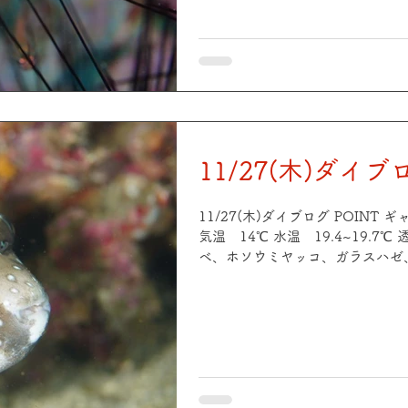
19.4~19.7℃ 透視度 8m 
れ、アカオビハナダイ、ハナミノ
ゼ、テンスyg、オトメハゼ、ソ
ャクモエビ、オキナワベニハゼ、ク
ておりますので、スキルアップも
リクエストお待ちしております🙌
11/27(木)ダイブ
11/27(木)ダイブログ POINT
気温 14℃ 水温 19.4~19.7℃
ベ、ホソウミヤッコ、ガラスハゼ
スジカクレエビ、オルトマンワラ
カクレエビ、オドリカクレエビ、
ウバウオetc POINT 中平瀬 
16℃ 水温 19.2~19.6℃ 透
モチ群れ、アジ群れ、ハナミノカ
オドリカクレエビ、シマウミスズメ
ゼ、クロイトハゼペア、オキナワベ