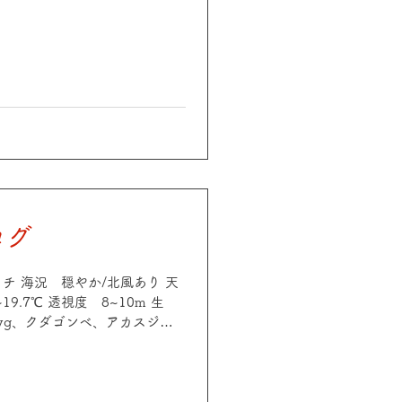
アカホシカクレエビ、オドリカ
etc POINT 中平瀬 海
水温 19.1~19.3℃ 透視
ケハゼ、オルトマンワラエビ、ア
オトメハゼ、アカホシカクレエ
リカクレエビ、オキナワベニハ
イビング日和でした😄🪸今日は
ったり潜ってきました！お写真
がとうございます！
ログ
 ギャチ 海況 穏やか/北風あり 天
19.7℃ 透視度 8~10m 生
yg、クダゴンベ、アカスジウ
カクレエビ、イソギンチャクモ
アクリーナーシュリンプ、オキ
、タキゲンロクダイyg etc
気 晴れ 気温 15℃ 水温