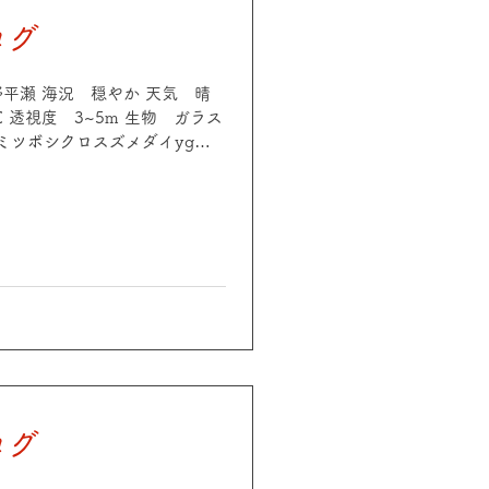
ログ
 大野平瀬 海況 穏やか 天気 晴
2℃ 透視度 3~5m 生物 ガラス
ミツボシクロスズメダイyg、
ケロクウミタケハゼ、イロカエ
イトウガニ、ゼブラガニ、モク
海況 穏やか 天気 晴れ 気温
視度 3~6m 生物 クロホシイシモ
ダイ、オオモンカエルアンコ
ケロクウミタケハゼ、オドリカ
etc 今日もソフトコーラル満開
めなので、じっくり生物観察し
予約お待ちしております！
ログ