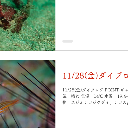
ベニイロウミウシ、ゼブラガニ、
クレエビ、クリアクリーナーシュリンプ
況 穏やか 天気 晴れ 気温 14℃ 
度 8m 生物 スケロクウミタ
カオビハナダイyg、ヤマドリ、
ビ、イソギンチャクモエビ、オド
ゼetc 天気も良く穏やかな海、ダ
じっくりマクロ派のゲスト様とま
ゲスト様より頂きました😊 あり
11/28(金)ダイブ
11/28(金)ダイブログ POINT
気 晴れ 気温 14℃ 水温 19.4~
物 スジオテンジクダイ、テンス
ミタケハゼ、ゼブラガニ、オドリ
エビ、アカホシカクレエビ、クリ
ナワベニハゼ、オルトマンワラエビ
POINT 中平瀬 海況 穏やか 天