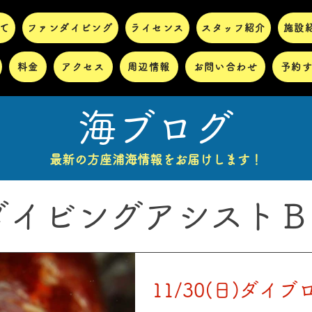
て
ファンダイビング
ライセンス
スタッフ紹介
施設
料金
アクセス
周辺情報
お問い合わせ
予約
海ブログ
最新の方座浦海情報をお届けします！
ダイビングアシストＢ
11/30(日)ダイブ