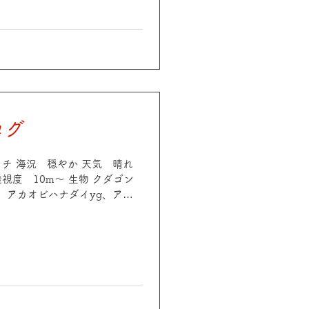
生物 クロホシイシモチ群れ、アジ群
カサゴ、スケロクウミタケハ
ラスズメダイ群れ、イソギンチ
サハゼ etc 週末も比較的空い
カメラでじっくり撮影&観察も
ログ
 ギャチ 海況 穏やか 天気 晴れ
 透視度 10m〜 生物 クダゴン
、アカオビハナダイyg、アカ
エビ、サザナミフグ、アカホシ
オシャレカクレエビ、ハシナガ
海況 穏やか 天気 晴れ 気温
視度 8~10m 生物 クロホシイシ
サゴ、アカオビハナダイyg、
yg、テンスyg、オドメハ
ニハゼetc 透視度アップのき