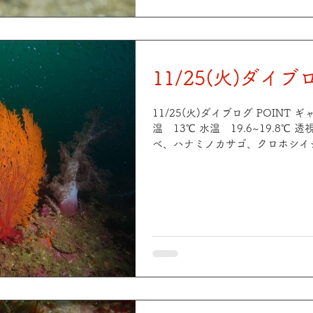
ざしです！！ ワイドもマクロも楽
11/25(火)ダイブ
11/25(火)ダイブログ POINT
温 13℃ 水温 19.6~19.8℃ 
ベ、ハナミノカサゴ、クロホシイ
シュリンプ、オシャレカクレエビ、
POINT 中平瀬 海況 穏やか 天気
19.8℃ 透視度 5~6m 生物
ミウシ、スケロクウミタケハゼ、
群れ、アジ群れ、ハナミノカサゴ、
今日は冷たい雨でした☂️ 陸が寒
してお越しください🙌ソフトコ
いてます😆