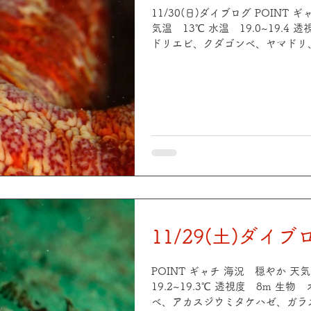
11/30(日)ダイブログ POINT
気温 13℃ 水温 19.0~19.4 
ドリエビ、クダゴンベ、ヤマドリ
ウシ、フチベニイロウミウシ、ゼ
ビ、クリアクリーナーシュリンプ、ハ
大野平瀬 海況 穏やか 天気 晴
19.0~19.5℃ 透視度 10m
ゼ、アカスジカクレエビ、オキナ
ャクエビ、ヒメイソギンチャクエ
ソコンペイトウガニetc 本日も最
スト様に頂きました！ ありがとうご
り少人数でマクロダイブ🐟 素敵
つもより多くお写真アップしてま
11/29(土)ダイブ
POINT ギャチ 海況 穏やか 天
19.2~19.3℃ 透視度 8m 
ベ、アカスジウミタケハゼ、ガラ