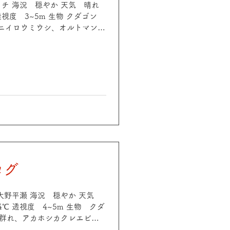
 ギャチ 海況 穏やか 天気 晴れ
 透視度 3~5m 生物 クダゴン
ニイロウミウシ、オルトマンワ
アクリーナーシュリンプ、サザ
海況 穏やか 天気 晴れ 気温
度 3~5m 生物 タカサゴ、アジ、
ハナダイ、ヒラメ、ハナミノカ
yg、オトメハゼペア、スケロ
 浮遊物多めですが、ソフトコー
方座浦ダイビングアシスト #三重
ット
ログ
.4℃ 透視度 4~5m 生物 クダ
g群れ、アカホシカクレエビ、
ノミyg、オルトマンワラエビ