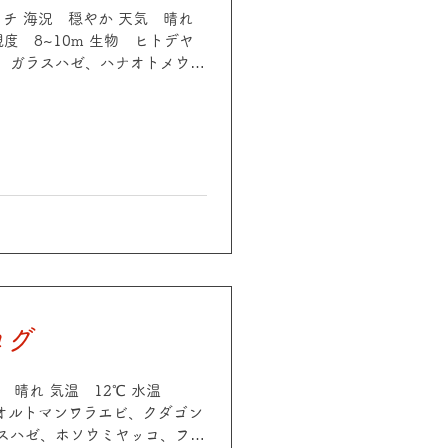
 ギャチ 海況 穏やか 天気 晴れ
透視度 8~10m 生物 ヒトデヤ
、ガラスハゼ、ハナオトメウミ
ブラガニ、アカホシカクレエ
シナガウバウオetc POINT
れ 気温 15℃ 水温
 生物 イボイソバナガニ、ガラスハ
ワベニハゼ、カザリイソギンチ
ビ、スケロクウミタケハゼ、イ
高のダイビング日和😆 お写真ゲ
ざいます😊🙌 今日もまった
なお写真たくさん頂いたのでい
す！
ログ
気 晴れ 気温 12℃ 水温
生物 オルトマンワラエビ、クダゴン
スハゼ、ホソウミヤッコ、フチ