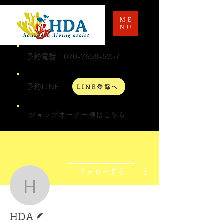
ME
NU
予約電話：
070-7658-5757
予約LINE
LINE登録へ
ショップオーナー様はこちら
その他
フォローする
HDA
脚本
HDA