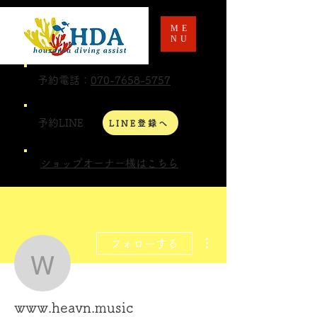
ME
NU
予約電話：
070-7658-5757
予約LINE
LINE登録へ
ショップオーナー様はこちら
その他
フォローする
www.heavn.music
www.heavn.music