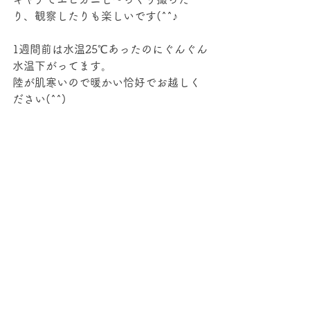
り、観察したりも楽しいです(^^♪
1週間前は水温25℃あったのにぐんぐん
水温下がってます。
陸が肌寒いので暖かい恰好でお越しく
ださい(^^)
今日は久しぶりに波も風もなく穏やか
～な海でした‼
すべて表示
最新記事