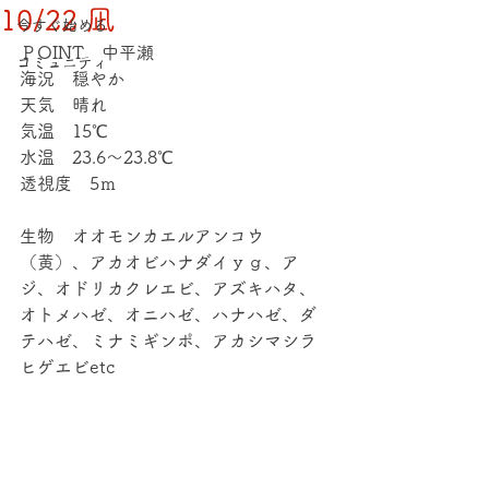
10/22 凪
今すぐ始める
ＰOINT　中平瀬
コミュニティ
海況　穏やか
天気　晴れ
気温　15℃
水温　23.6～23.8℃
透視度　5ｍ
生物　オオモンカエルアンコウ
（黄）、アカオビハナダイｙｇ、ア
ジ、オドリカクレエビ、アズキハタ、
オトメハゼ、オニハゼ、ハナハゼ、ダ
テハゼ、ミナミギンポ、アカシマシラ
ヒゲエビetc