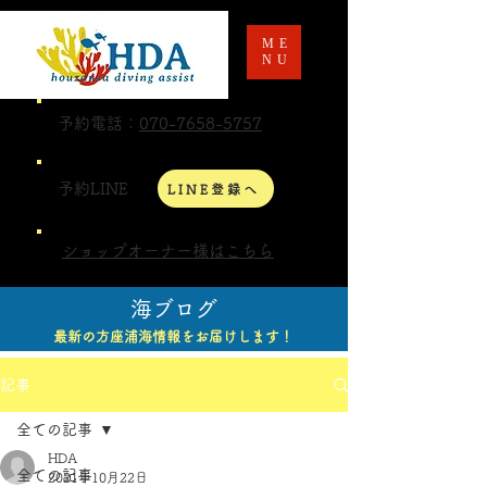
ME
NU
予約電話：
070-7658-5757
予約LINE
LINE登録へ
ショップオーナー様はこちら
海ブログ
最新の方座浦海情報をお届けします！
記事
全ての記事
HDA
全ての記事
2021年10月22日