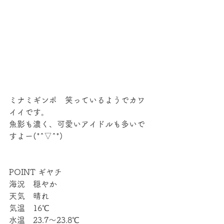
ミナミギンポ　笑っているようでカワ
イイです。
魚影も濃く、可愛いアイドルも多いで
すよー(*^▽^*)
POINT ギヤチ
海況　穏やか
天気　晴れ
気温　16℃
水温　23.7～23.8℃