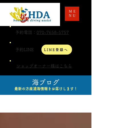
ME
NU
予約電話：
070-7658-5757
予約LINE
LINE登録へ
ショップオーナー様はこちら
海ブログ
最新の方座浦海情報をお届けします！