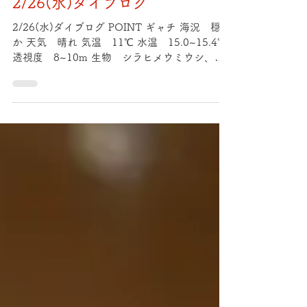
2/26(水)ダイブログ
2/26(水)ダイブログ POINT ギャチ 海況 穏や
か 天気 晴れ 気温 11℃ 水温 15.0~15.4℃
透視度 8~10m 生物 シラヒメウミウシ、ミ
ツイラメリウミウシ、ニシキウミウシ幼体、ウ
デフリツノザヤウミウシ、カメキオトメウミウ
シ、クダゴンベ、アマミスズメダ...