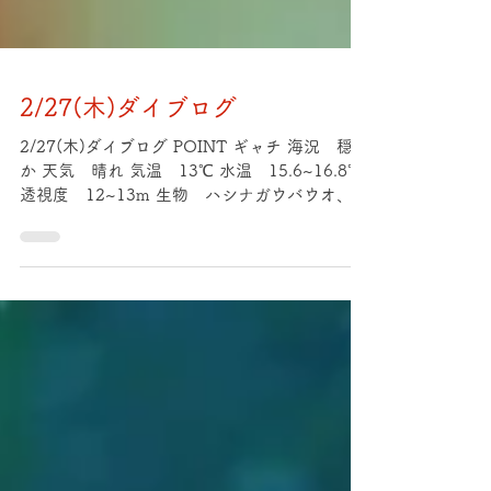
2/27(木)ダイブログ
2/27(木)ダイブログ POINT ギャチ 海況 穏や
か 天気 晴れ 気温 13℃ 水温 15.6~16.8℃
透視度 12~13m 生物 ハシナガウバウオ、ア
カホシカクレエビ、ヒロウミウシ、シロイバラ
ウミウシ、ガラスハゼ、オオモンカエルアンコ
ウ、クリアクリーナーシュリン...