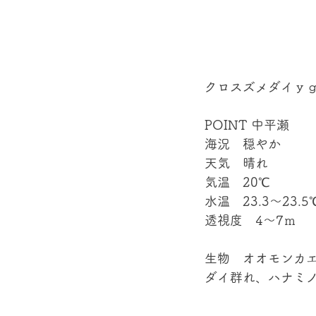
クロスズメダイｙｇ　
POINT 中平瀬
海況　穏やか
天気　晴れ
気温　20℃
水温　23.3～23.5
透視度　4～7ｍ
生物　オオモンカ
ダイ群れ、ハナミノ