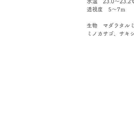
水温　23.0～23.2
透視度　5～7ｍ
生物　マダラタル
ミノカサゴ、サキシ