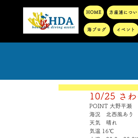
HOME
方座浦につい
海ブログ
イベント
10/25 さ
POINT 大野平瀬
海況　北西風あり
天気　晴れ
気温 16℃