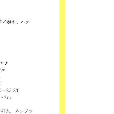
ダイ群れ、ハナ
ギヤチ
やか
れ
℃
0～23.2℃
～7ｍ
ツ群れ、ネンブツ