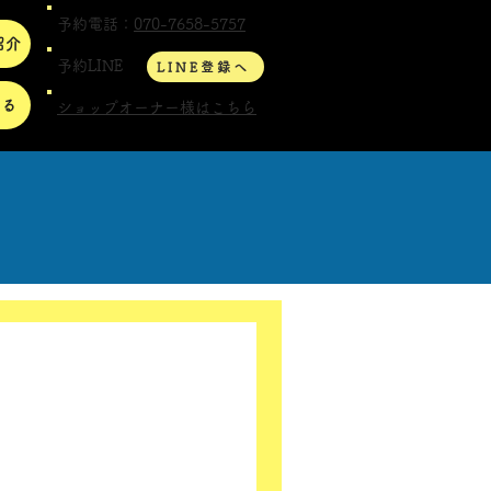
予約電話：
070-7658-5757
紹介
予約LINE
LINE登録へ
する
ショップオーナー様はこちら