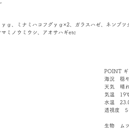
℃
ミｙｇ、ミナミハコフグｙｇ×2、ガラスハゼ、ネンブツ
マミノウミウシ、アオサハギetc
POINT 
海況　穏
天気　晴
気温　19
水温　23.
透視度　5
生物　ム