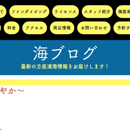
て
ファンダイビング
ライセンス
スタッフ紹介
施設
料金
アクセス
周辺情報
お問い合わせ
予約
海ブログ
最新の方座浦海情報をお届けします！
わやか～