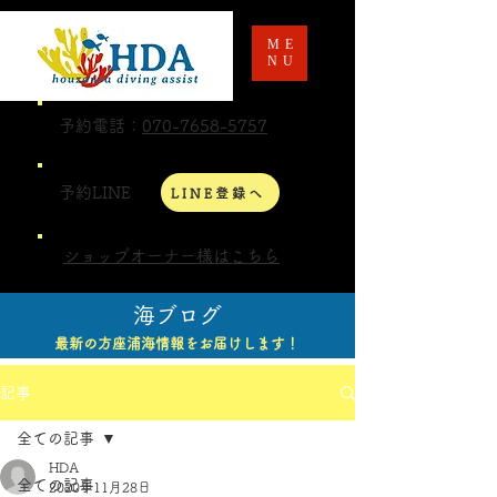
ME
NU
予約電話：
070-7658-5757
予約LINE
LINE登録へ
ショップオーナー様はこちら
海ブログ
最新の方座浦海情報をお届けします！
記事
全ての記事
HDA
全ての記事
2020年11月28日