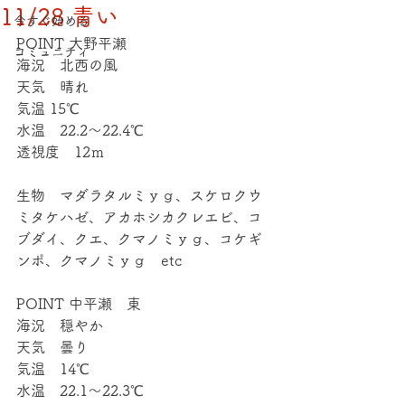
11/28 青い
今すぐ始める
POINT 大野平瀬
コミュニティ
海況　北西の風
天気　晴れ
気温 15℃
水温　22.2～22.4℃
透視度　12ｍ
生物　マダラタルミｙｇ、スケロクウ
ミタケハゼ、アカホシカクレエビ、コ
ブダイ、クエ、クマノミｙｇ、コケギ
ンポ、クマノミｙｇ　etc
POINT 中平瀬　東
海況　穏やか
天気　曇り
気温　14℃
水温　22.1～22.3℃