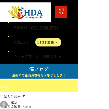
ME
NU
予約電話：
070-7658-5757
予約LINE
LINE登録へ
ショップオーナー様はこちら
海ブログ
最新の方座浦海情報をお届けします！
記事
全ての記事
HDA
全ての記事
2022年2月26日