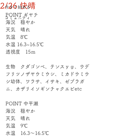
2/26 快晴
今すぐ始める
POINT ギヤチ
コミュニティ
海況　穏やか
天気　晴れ
気温　8℃
水温 16.3~16.5℃
透視度　15ｍ
生物　クダゴンベ、テンスｙｇ、ウデ
フリツノザヤウミウシ、ミカドウミウ
シ幼体、ワラサ、イサキ、ゼブラガ
ニ、カザリイソギンチャクエビetc
POINT 中平瀬
海況　穏やか
天気　晴れ
気温　9℃
水温　16.3～16.5℃