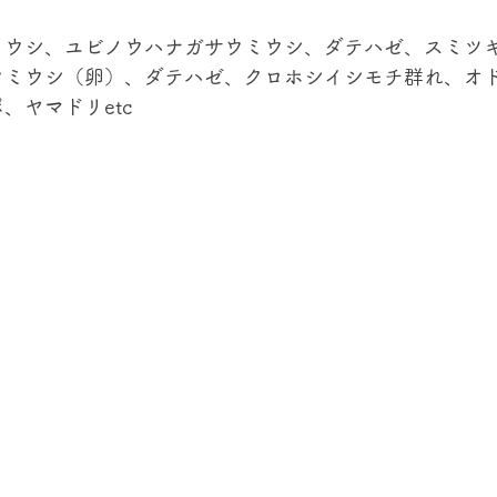
ミウシ、ユビノウハナガサウミウシ、ダテハゼ、スミツ
ウミウシ（卵）、ダテハゼ、クロホシイシモチ群れ、オ
、ヤマドリetc