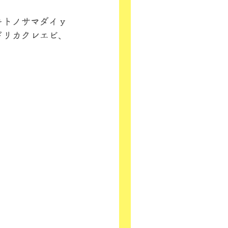
キトノサマダイｙ
ドリカクレエビ、