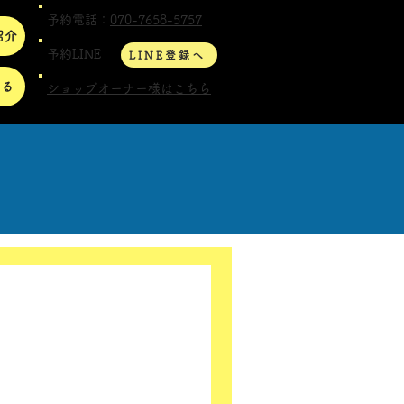
予約電話：
070-7658-5757
紹介
予約LINE
LINE登録へ
する
ショップオーナー様はこちら