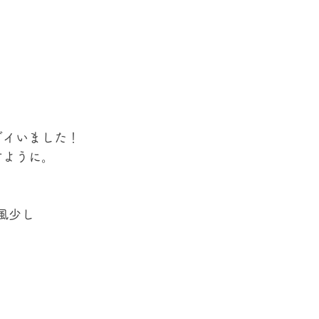
ダイいました！
ように。 
風少し