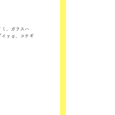
ノミ、ガラスハ
ダイｙｇ、コケギ