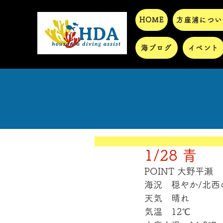
HOME
方座浦につい
海ブログ
イベント
1/28 青
POINT 大野平瀬
海況　穏やか/北西
天気　晴れ
気温　12℃