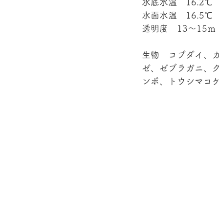
水底水温　16.2℃
水面水温　16.5℃
透明度　13～15ｍ
生物　コブダイ、
ゼ、ゼブラガニ、
ンポ、トウシマコケ