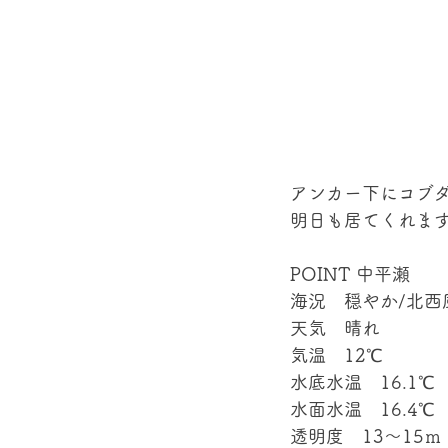
アンカー下にコブ
明日も居てくれます
POINT 中平瀬
海況　穏やか/北西
天気　晴れ
気温　12℃
水底水温　16.1℃
水面水温　16.4℃
透明度　13～15ｍ