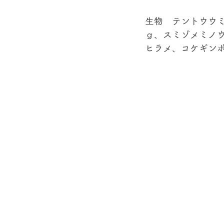
生物　テントウウ
ｇ、スミゾメミノ
ヒラメ、コケギンポ