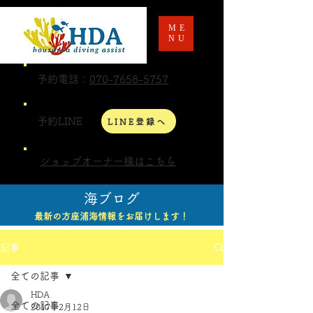
ME
NU
予約電話：
070-7658-5757
予約LINE
LINE登録へ
ショップオーナー様はこちら
海ブログ
最新の方座浦海情報をお届けします！
記事
全ての記事
HDA
全ての記事
2017年2月12日