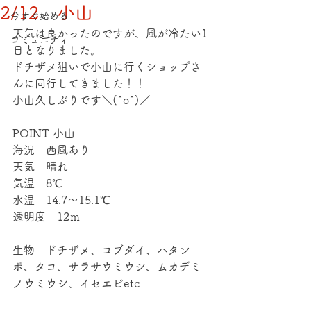
2/12 小山
今すぐ始める
天気は良かったのですが、風が冷たい1
コミュニティ
日となりました。
ドチザメ狙いで小山に行くショップさ
んに同行してきました！！
小山久しぶりです＼(^o^)／
POINT 小山
海況　西風あり
天気　晴れ
気温　8℃
水温　14.7～15.1℃
透明度　12ｍ
生物　ドチザメ、コブダイ、ハタン
ポ、タコ、サラサウミウシ、ムカデミ
ノウミウシ、イセエビetc