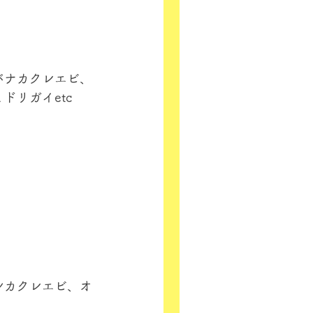
バナカクレエビ、
リガイetc
シカクレエビ、オ