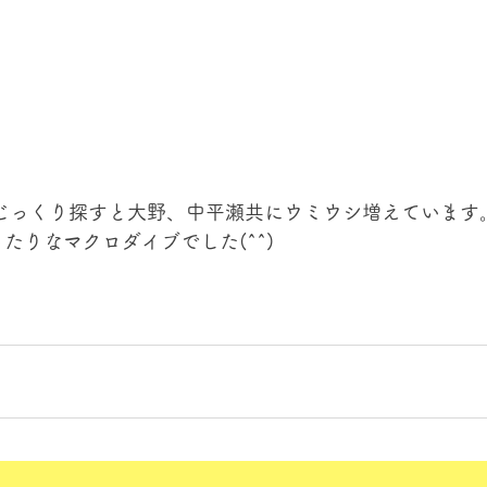
　じっくり探すと大野、中平瀬共にウミウシ増えています
たりなマクロダイブでした(^^)
！