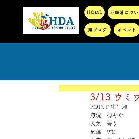
HOME
方座浦につい
海ブログ
イベント
3/13 ウミ
POINT 中平瀬
海況　穏やか
天気　曇り
気温　9℃