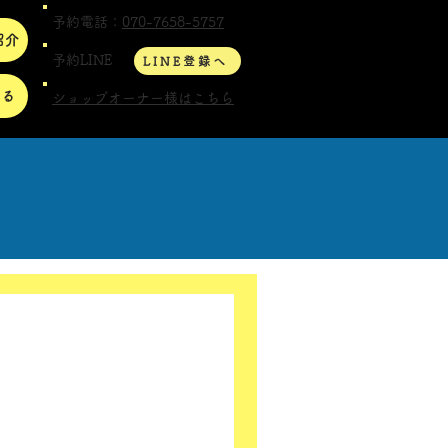
予約電話：
070-7658-5757
紹介
予約LINE
LINE登録へ
する
ショップオーナー様はこちら