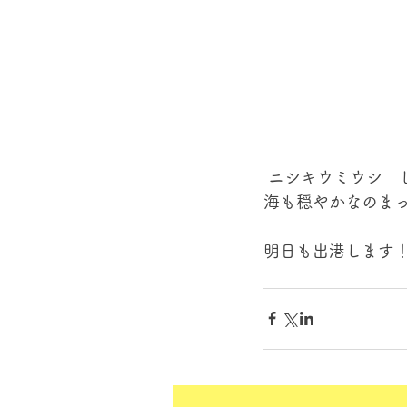
 ニシキウミウシ
海も穏やかなのまっ
明日も出港します