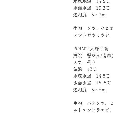
水底水温　14.6℃
水面水温　15.2℃
透明度　5～7ｍ
生物　タツ、クロ
テントウウミウシ、
POINT 大野平瀬
海況　穏やか/南風
天気　曇り
気温　12℃
水底水温　14.8℃
水面水温　15..5℃
透明度　5～6ｍ
生物　ハナタツ、
ルトマンワラエビ、