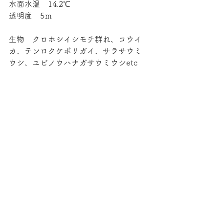
水面水温　14.2℃
透明度　5ｍ
生物　クロホシイシモチ群れ、コウイ
カ、テンロクケボリガイ、サラサウミ
ウシ、ユビノウハナガサウミウシetc