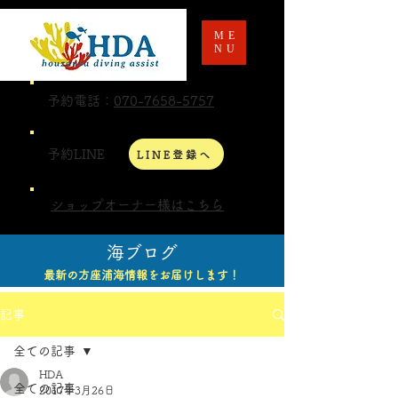
ME
NU
予約電話：
070-7658-5757
予約LINE
LINE登録へ
ショップオーナー様はこちら
海ブログ
最新の方座浦海情報をお届けします！
記事
全ての記事
HDA
全ての記事
2017年3月26日