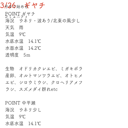
3/26 ギヤチ
今すぐ始める
POINT ギヤチ
コミュニティ
海況　ウネリ・波あり/北東の風少し
天気　雨
気温　9℃
水底水温　14.1℃
水面水温　14.2℃
透明度　5ｍ
生物　オドリカクレエビ、ミガキボラ
産卵、オルトマンワラエビ、オトヒメ
エビ、シロウミウシ、クロヘリアメフ
ラシ、スズメダイ群れetc
POINT 中平瀬
海況　ウネリ少し
気温　9℃
水底水温　14.1℃