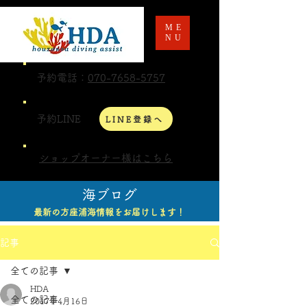
ME
NU
予約電話：
070-7658-5757
予約LINE
LINE登録へ
ショップオーナー様はこちら
海ブログ
最新の方座浦海情報をお届けします！
記事
全ての記事
HDA
全ての記事
2017年4月16日