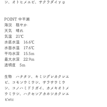
シ、オトヒメエビ、サクラダイｙｇ
POINT 中平瀬
海況　穏やか
天気　晴れ
気温　21℃
水底水温　16.6℃
水面水温　17.6℃
平均水深　15.5ｍ
最大水深　22.9ｍ
透明度　5ｍ
生物　ハナタツ、キミシグレカクレエ
ビ、コモンウミウシ、サラサウミウ
シ、コノハミドリガイ、カメキオトメ
ウミウシ、ハクセンアカホシカクレエ
ビetc