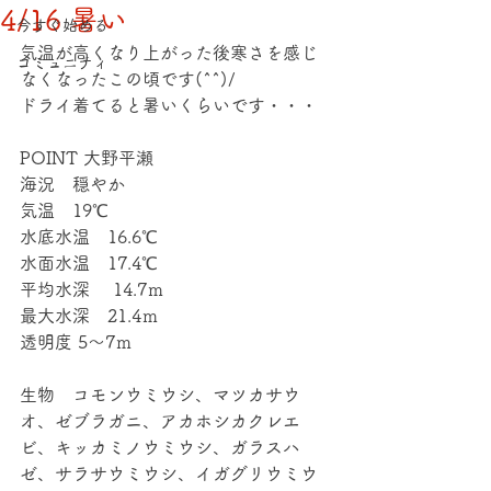
4/16 暑い
今すぐ始める
気温が高くなり上がった後寒さを感じ
コミュニティ
なくなったこの頃です(^^)/
ドライ着てると暑いくらいです・・・
POINT 大野平瀬
海況　穏やか
気温　19℃
水底水温　16.6℃
水面水温　17.4℃
平均水深 　14.7ｍ
最大水深　21.4ｍ
透明度 5～7ｍ
生物　コモンウミウシ、マツカサウ
オ、ゼブラガニ、アカホシカクレエ
ビ、キッカミノウミウシ、ガラスハ
ゼ、サラサウミウシ、イガグリウミウ