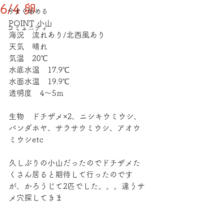
6/4 卵
今すぐ始める
POINT 小山
コミュニティ
海況　流れあり/北西風あり
天気　晴れ
気温　20℃
水底水温　17.9℃
水面水温　19.9℃
透明度　4～5ｍ
生物　ドチザメ×2、ニシキウミウシ、
パンダホヤ、サラサウミウシ、アオウ
ミウシetc
久しぶりの小山だったのでドチザメた
くさん居ると期待して行ったのです
が、かろうじて2匹でした。。。違うサ
メ穴探してきま