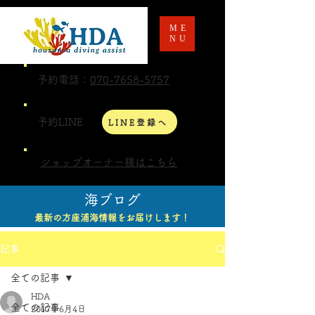
ME
NU
予約電話：
070-7658-5757
予約LINE
LINE登録へ
ショップオーナー様はこちら
海ブログ
最新の方座浦海情報をお届けします！
記事
全ての記事
HDA
全ての記事
2017年6月4日