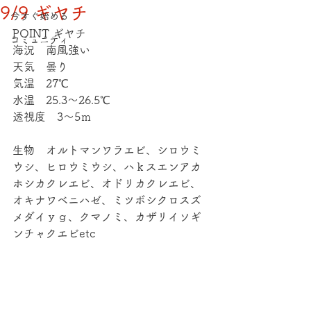
9/9 ギヤチ
今すぐ始める
POINT ギヤチ
コミュニティ
海況　南風強い
天気　曇り
気温　27℃
水温　25.3～26.5℃
透視度　3～5ｍ
生物　オルトマンワラエビ、シロウミ
ウシ、ヒロウミウシ、ハｋスエンアカ
ホシカクレエビ、オドリカクレエビ、
オキナワベニハゼ、ミツボシクロスズ
メダイｙｇ、クマノミ、カザリイソギ
ンチャクエビetc