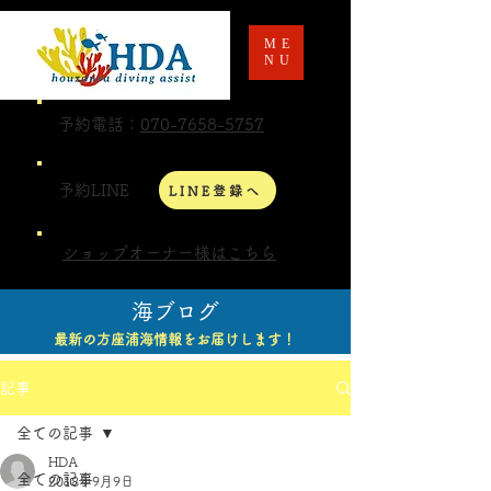
ME
NU
予約電話：
070-7658-5757
予約LINE
LINE登録へ
ショップオーナー様はこちら
海ブログ
最新の方座浦海情報をお届けします！
記事
全ての記事
HDA
全ての記事
2018年9月9日