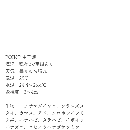
POINT 中平瀬
海況　穏やか/南風あり
天気　曇りのち晴れ
気温　29℃
水温　24.4～26.4℃
透視度　3～4ｍ
生物　トノサマダイｙｇ、ソラスズメ
ダイ、カマス、アジ、クロホシイシモ
チ群、ハナハゼ、ダテハゼ、イボイソ
バナガニ、ユビノウハナガサウミウ