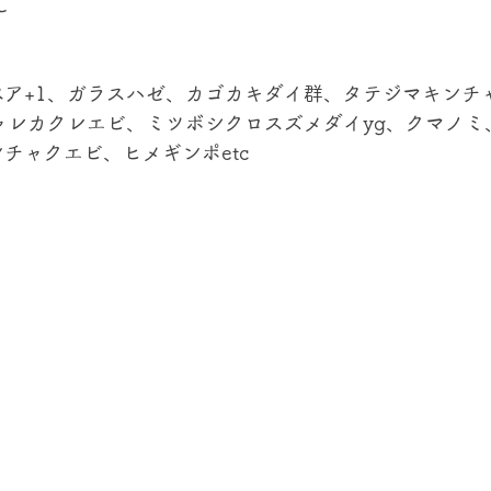
℃
ペア+1、ガラスハゼ、カゴカキダイ群、タテジマキンチ
ャレカクレエビ、ミツボシクロスズメダイyg、クマノミ
チャクエビ、ヒメギンポetc