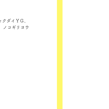
ャクダイＹＧ、
、ノコギリヨウ