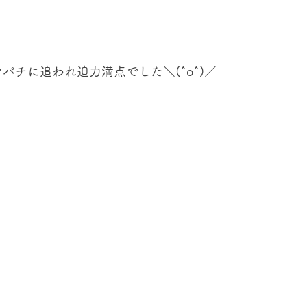
パチに追われ迫力満点でした＼(^o^)／