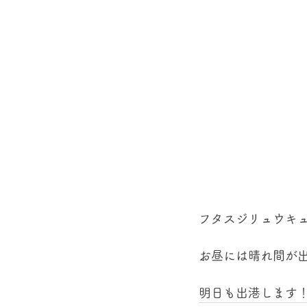
フタスジリュウキ
お昼には晴れ間が
明日も出港します