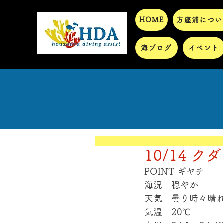
HOME
方座浦につい
海ブログ
イベント
10/14 ク
POINT ギヤチ
海況　穏やか
天気　曇り時々晴
気温　20℃