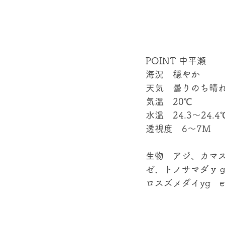
POINT 中平瀬
海況　穏やか
天気　曇りのち晴
気温　20℃
水温　24.3～24.4
透視度　6～7Ｍ
生物　アジ、カマ
ゼ、トノサマダｙ
ロスズメダイyg　et