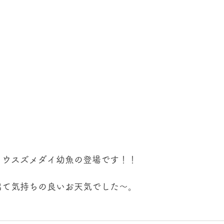
ュウスズメダイ幼魚の登場です！！
出て気持ちの良いお天気でした～。
！