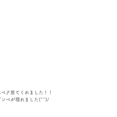
ベペア居てくれました！！
ベが現れました(^^)/