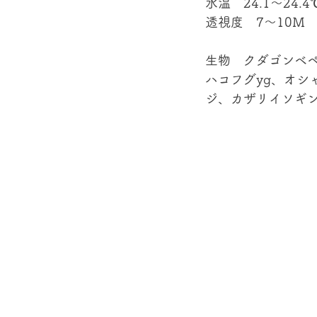
水温　24.1～24.4
透視度　7～10Ｍ
生物　クダゴンベ
ハコフグyg、オシ
ジ、カザリイソギン