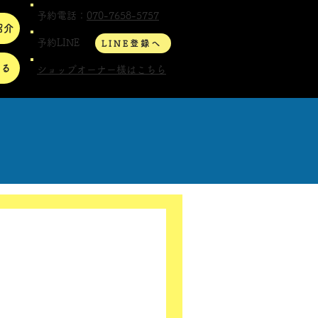
予約電話：
070-7658-5757
紹介
予約LINE
LINE登録へ
する
ショップオーナー様はこちら