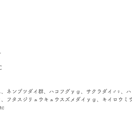
れ
℃
ス、ネンブツダイ群、ハコフグｙｇ、サクラダイ♂♀、ハ
ｇ、フタスジリュウキュウスズメダイｙｇ、キイロウミ
c