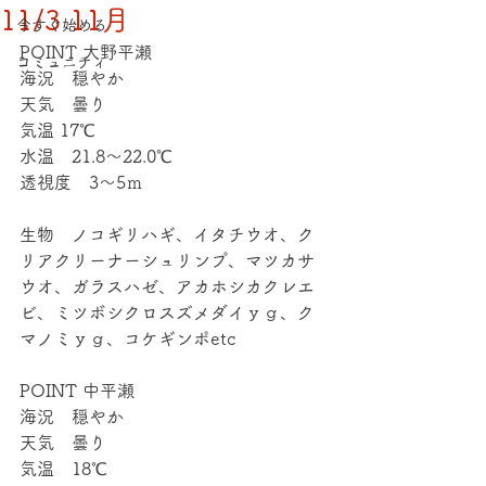
11/3 11月
今すぐ始める
POINT 大野平瀬
コミュニティ
海況　穏やか
天気　曇り
気温 17℃
水温　21.8～22.0℃
透視度　3～5ｍ
生物　ノコギリハギ、イタチウオ、ク
リアクリーナーシュリンプ、マツカサ
ウオ、ガラスハゼ、アカホシカクレエ
ビ、ミツボシクロスズメダイｙｇ、ク
マノミｙｇ、コケギンポetc
POINT 中平瀬
海況　穏やか
天気　曇り
気温　18℃