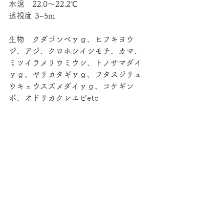
水温　22.0～22.2℃
透視度 3~5m
生物　クダゴンベｙｇ、ヒフキヨウ
ジ、アジ、クロホシイシモチ、カマ、
ミツイラメリウミウシ、トノサマダイ
ｙｇ、ヤリカタギｙｇ、フタスジリュ
ウキュウスズメダイｙｇ、コケギン
ポ、オドリカクレエビetc