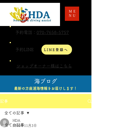
ME
NU
予約電話：
070-7658-5757
予約LINE
LINE登録へ
ショップオーナー様はこちら
海ブログ
最新の方座浦海情報をお届けします！
記事
全ての記事
HDA
全ての記事
2018年11月3日