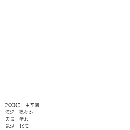
POINT　中平瀬
海況　穏やか
天気　晴れ
気温　16℃