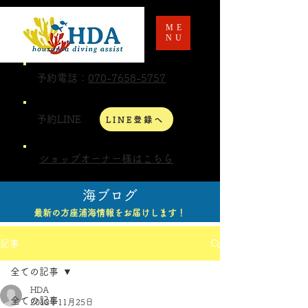
ME
NU
予約電話：
070-7658-5757
予約LINE
LINE登録へ
ショップオーナー様はこちら
海ブログ
最新の方座浦海情報をお届けします！
記事
全ての記事
HDA
全ての記事
2018年11月25日