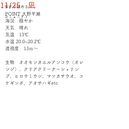
11/25 凪
今すぐ始める
POINT 大野平瀬
コミュニティ
海況　穏やか
天気　晴れ
気温　13℃
水温 20.0~20.2℃
透視度　13ｍ～
生物　オオモンカエルアンコウ（オレ
ンジ）、クリアクリーナーシュリン
プ、ヒロウミウシ、マツカサウオ、コ
ケギンポ、アオサハギetc