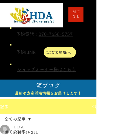
ME
NU
予約電話：
070-7658-5757
予約LINE
LINE登録へ
ショップオーナー様はこちら
海ブログ
最新の方座浦海情報をお届けします！
記事
全ての記事
ＨＤＡ
全ての記事
2019年4月21日