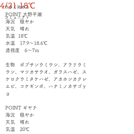
4/21 18℃
今すぐ始める
POINT 大野平瀬
コミュニティ
海況　穏やか
天気　晴れ
気温  18℃
水温　17.9～18.6℃
透視度　6～7ｍ
生物　ボブサンウミウシ、アラリウミ
ウシ、マツカサウオ、ガラスハゼ、ス
ケロクウミタケハゼ、アカホシカクレ
エビ、コケギンポ、ハナミノカサゴｙ
ｇ
POINT ギヤチ
海況　穏やか
天気　晴れ
気温　20℃