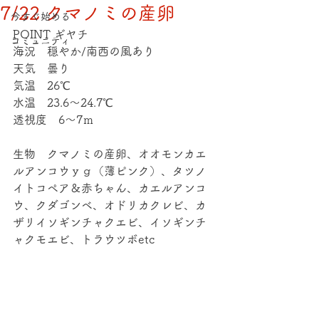
7/22 クマノミの産卵
今すぐ始める
POINT ギヤチ
コミュニティ
海況　穏やか/南西の風あり
天気　曇り
気温　26℃
水温　23.6～24.7℃
透視度　6～7ｍ
生物　クマノミの産卵、オオモンカエ
ルアンコウｙｇ（薄ピンク）、タツノ
イトコペア＆赤ちゃん、カエルアンコ
ウ、クダゴンベ、オドリカクレビ、カ
ザリイソギンチャクエビ、イソギンチ
ャクモエビ、トラウツボetc