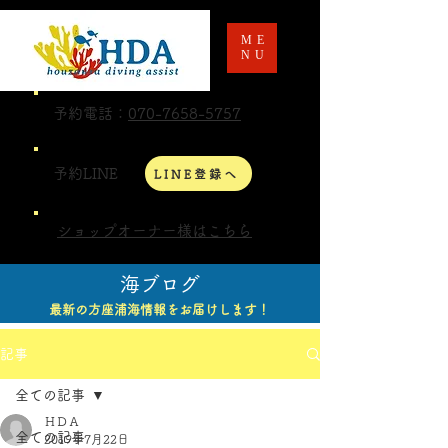
ME
NU
予約電話：
070-7658-5757
予約LINE
LINE登録へ
ショップオーナー様はこちら
海ブログ
最新の方座浦海情報をお届けします！
記事
全ての記事
ＨＤＡ
全ての記事
2019年7月22日