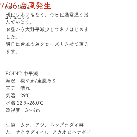
7/26 台風発生
今すぐ始める
朝はウネリもなく、今日は通常通り潜
コミュニティ
れています。
お昼から大野平瀬少しウネリはじめま
した。
明日は台風の為クローズとさせて頂き
ます。
POINT 中平瀬
海況　穏やか/東風あり
天気　晴れ
気温　29℃
水温 22.9~26.0℃
透視度　3～4ｍ
生物　ムツ、アジ、ネンブツダイ群
れ、サクラダイ♂♀、アカオビハナダイ