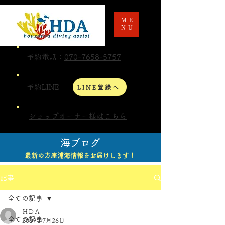
ME
NU
予約電話：
070-7658-5757
予約LINE
LINE登録へ
ショップオーナー様はこちら
海ブログ
最新の方座浦海情報をお届けします！
記事
全ての記事
ＨＤＡ
全ての記事
2019年7月26日