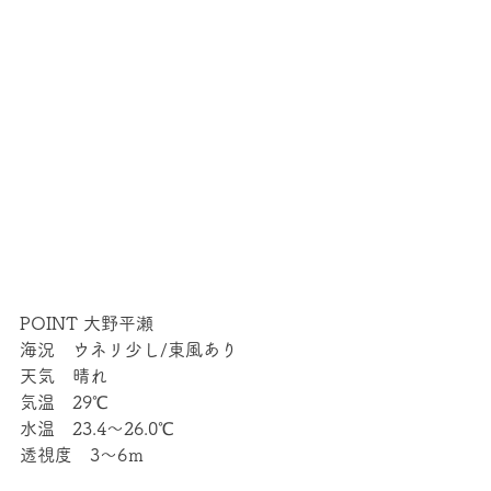
POINT 大野平瀬
海況　ウネリ少し/東風あり
天気　晴れ
気温　29℃
水温　23.4～26.0℃
透視度　3～6ｍ