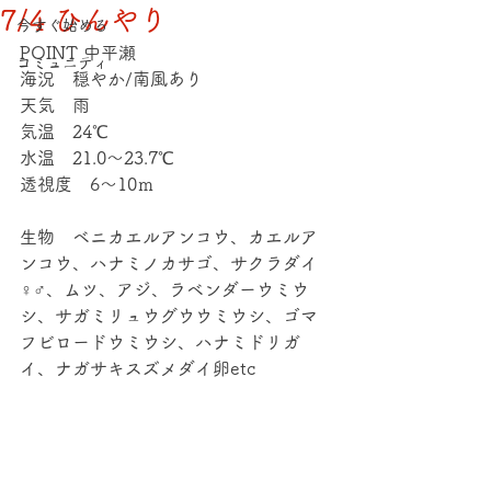
7/4 ひんやり
今すぐ始める
POINT 中平瀬
コミュニティ
海況　穏やか/南風あり
天気　雨
気温　24℃
水温　21.0～23.7℃
透視度　6～10ｍ
生物　ベニカエルアンコウ、カエルア
ンコウ、ハナミノカサゴ、サクラダイ
♀♂、ムツ、アジ、ラベンダーウミウ
シ、サガミリュウグウウミウシ、ゴマ
フビロードウミウシ、ハナミドリガ
イ、ナガサキスズメダイ卵etc