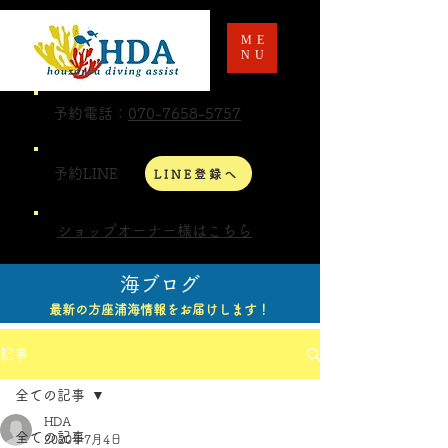
ME
NU
予約電話：
070-7658-5757
予約LINE
LINE登録へ
ショップオーナー様はこちら
海ブログ
最新の方座浦海情報をお届けします！
記事
全ての記事
HDA
全ての記事
2020年7月4日