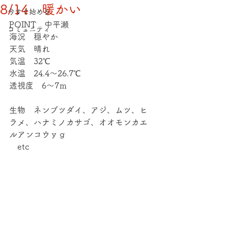
8/14 暖かい
今すぐ始める
POINT　中平瀬
コミュニティ
海況　穏やか
天気　晴れ
気温　32℃
水温　24.4～26.7℃
透視度　6～7ｍ
生物　ネンブツダイ、アジ、ムツ、ヒ
ラメ、ハナミノカサゴ、オオモンカエ
ルアンコウｙｇ
　etc