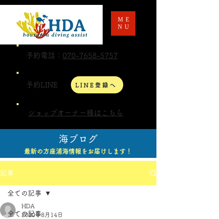
ME
NU
予約電話：
070-7658-5757
予約LINE
LINE登録へ
ショップオーナー様はこちら
海ブログ
最新の方座浦海情報をお届けします！
記事
全ての記事
HDA
全ての記事
2020年8月14日