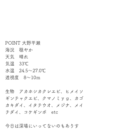
POINT 大野平瀬
海況　穏やか
天気　晴れ
気温　33℃
水温　24.5～27.0℃
透視度　8～10ｍ
生物　アカホシカクレエビ、ヒメイソ
ギンチャクエビ、クマノミｙｇ、カゴ
カキダイ、イタチウオ、メジナ、メイ
チダイ、コケギンポ　etc
今日は深場にいってないのもありす