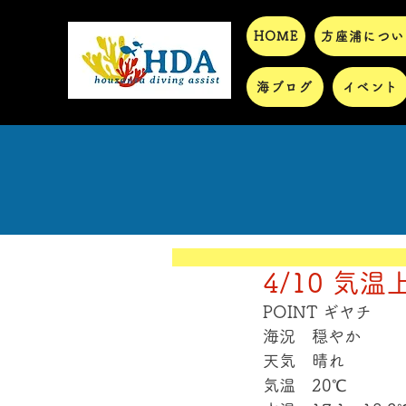
HOME
方座浦につい
海ブログ
イベント
4/10 気温
POINT ギヤチ
海況　穏やか
天気　晴れ
気温　20℃