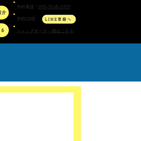
予約電話：
070-7658-5757
紹介
予約LINE
LINE登録へ
する
ショップオーナー様はこちら