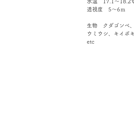
水温　17.1～18.2
透視度　5～6ｍ
生物　クダゴンベ
ウミウシ、キイボ
etc