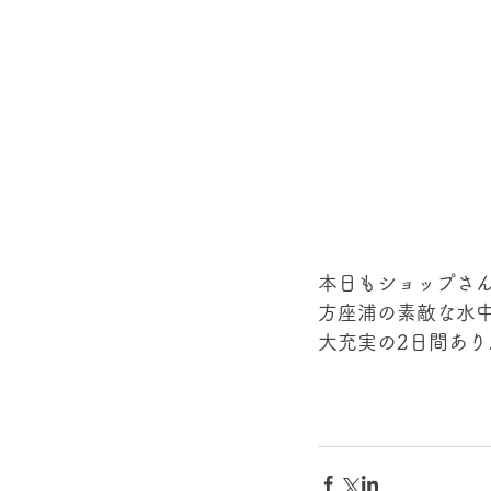
本日もショップさ
方座浦の素敵な水
大充実の2日間あ