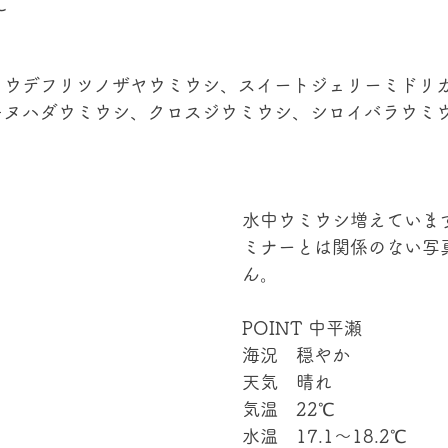
℃
、ウデフリツノザヤウミウシ、スイートジェリーミドリ
キヌハダウミウシ、クロスジウミウシ、シロイバラウミ
水中ウミウシ増えていま
ミナーとは関係のない写
ん。
POINT 中平瀬
海況　穏やか
天気　晴れ
気温　22℃
水温　17.1～18.2℃