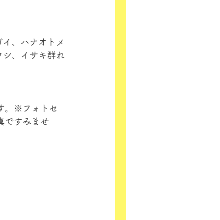
ガイ、ハナオトメ
ウシ、イサキ群れ
す。※フォトセ
真ですみませ