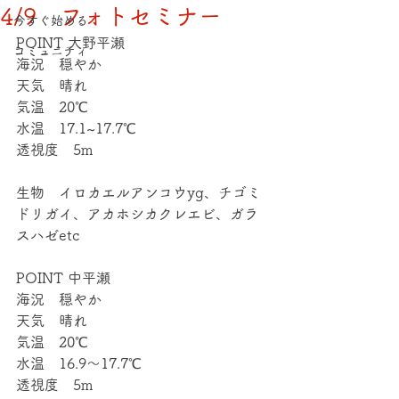
4/9 フォトセミナー
今すぐ始める
POINT 大野平瀬
コミュニティ
海況　穏やか
天気　晴れ
気温　20℃
水温　17.1~17.7℃
透視度　5m
生物　イロカエルアンコウyg、チゴミ
ドリガイ、アカホシカクレエビ、ガラ
スハゼetc
POINT 中平瀬
海況　穏やか
天気　晴れ
気温　20℃
水温　16.9〜17.7℃
透視度　5m