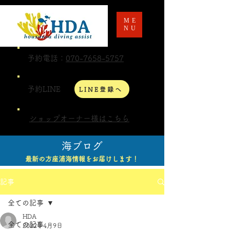
ME
NU
予約電話：
070-7658-5757
予約LINE
LINE登録へ
ショップオーナー様はこちら
海ブログ
最新の方座浦海情報をお届けします！
記事
全ての記事
HDA
全ての記事
2022年4月9日