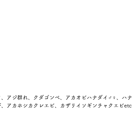
℃
ツ、アジ群れ、クダゴンベ、アカオビハナダイ♂♀、ハナ
、アカホシカクレエビ、カザリイソギンチャクエビetc