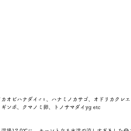
℃
アカオビハナダイ♂♀、ハナミノカサゴ、オドリカクレエ
ギンポ、クマノミ卵、トノサマダイyg etc
場17.0℃に....キーンとなる水温で涼しすぎました