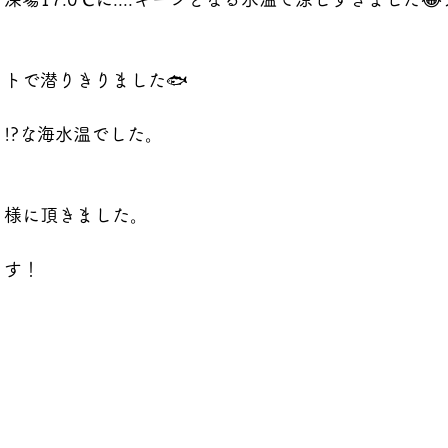
トで潜りきりました🐟
!?な海水温でした。
ト様に頂きました。
ます！