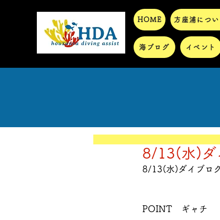
HOME
方座浦につい
海ブログ
イベント
8/13(水
8/13(水)ダイブロ
POINT　ギャチ