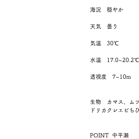
海況　穏やか
天気　曇り
気温　30℃
水温　17.0~20.2
透視度　7~10m
生物　カマス、ム
ドリカクレエビちび
POINT  中平瀬