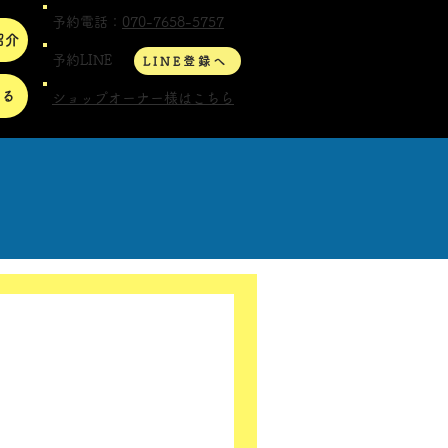
予約電話：
070-7658-5757
紹介
予約LINE
LINE登録へ
する
ショップオーナー様はこちら